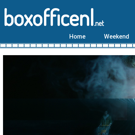
boxofficenl
.net
Home
Weekend