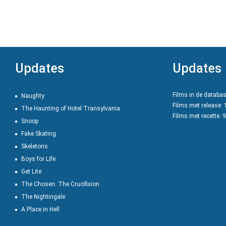
Updates
Updates
Films in de databa
Naughty
Films met release:
The Haunting of Hotel Transylvania
Films met recette: 
Snoop
Fake Skating
Skeletons
Boys for Life
Get Lite
The Chosen: The Crucifixion
The Nightingale
A Place in Hell