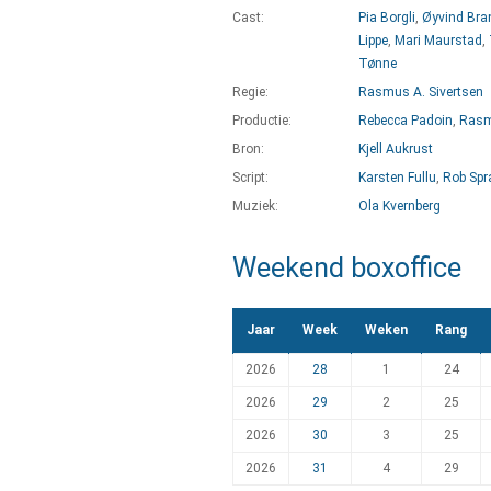
Cast:
Pia Borgli
,
Øyvind Br
Lippe
,
Mari Maurstad
,
Tønne
Regie:
Rasmus A. Sivertsen
Productie:
Rebecca Padoin
,
Rasm
Bron:
Kjell Aukrust
Script:
Karsten Fullu
,
Rob Spr
Muziek:
Ola Kvernberg
Weekend boxoffice
Jaar
Week
Weken
Rang
2026
28
1
24
2026
29
2
25
2026
30
3
25
2026
31
4
29