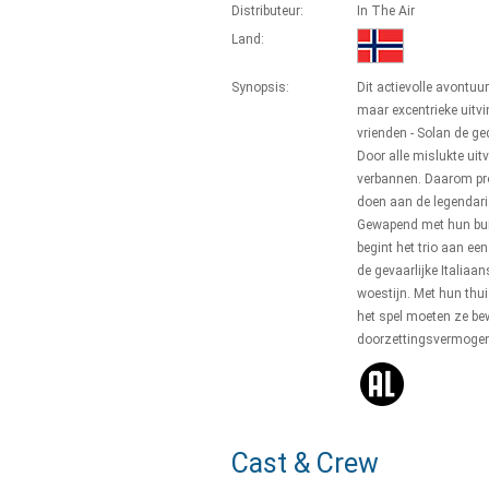
Distributeur:
In The Air
Land:
Synopsis:
Dit actievolle avontuur
maar excentrieke uitvi
vrienden - Solan de ge
Door alle mislukte uit
verbannen. Daarom pro
doen aan de legendaris
Gewapend met hun bui
begint het trio aan ee
de gevaarlijke Italiaa
woestijn. Met hun thui
het spel moeten ze be
doorzettingsvermogen
Cast & Crew