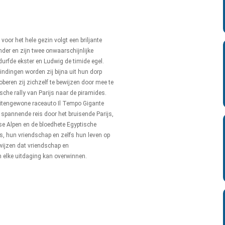
 voor het hele gezin volgt een briljante
nder en zijn twee onwaarschijnlijke
durfde ekster en Ludwig de timide egel.
vindingen worden zij bijna uit hun dorp
beren zij zichzelf te bewijzen door mee te
che rally van Parijs naar de piramides.
tengewone raceauto Il Tempo Gigante
n spannende reis door het bruisende Parijs,
nse Alpen en de bloedhete Egyptische
s, hun vriendschap en zelfs hun leven op
wijzen dat vriendschap en
 elke uitdaging kan overwinnen.