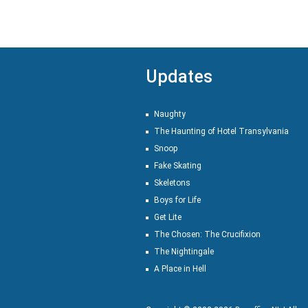
Updates
Naughty
The Haunting of Hotel Transylvania
Snoop
Fake Skating
Skeletons
Boys for Life
Get Lite
The Chosen: The Crucifixion
The Nightingale
A Place in Hell