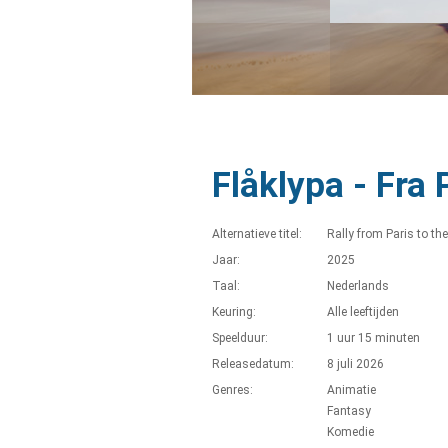
Flåklypa - Fra 
Alternatieve titel:
Rally from Paris to th
Jaar:
2025
Taal:
Nederlands
Keuring:
Alle leeftijden
Speelduur:
1 uur 15 minuten
Releasedatum:
8 juli 2026
Genres:
Animatie
Fantasy
Komedie