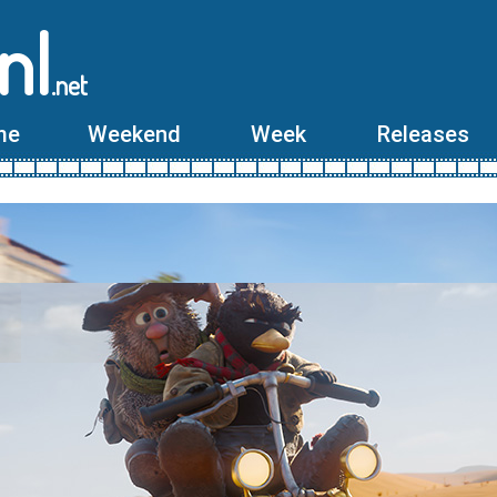
nl
.net
me
Weekend
Week
Releases