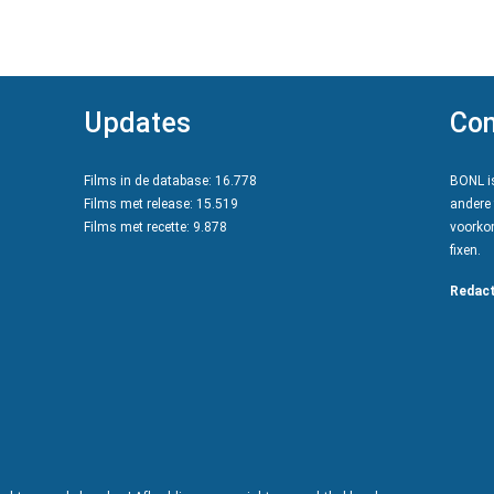
Updates
Con
Films in de database: 16.778
BONL is
Films met release: 15.519
andere 
Films met recette: 9.878
voorkom
fixen.
Redact