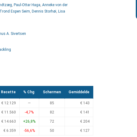
andtzæg
,
Paul-Ottar Haga
,
Anneke von der
Trond Espen Seim
,
Dennis Storhøi
,
Lisa
us A. Sivertsen
ackling
Recette
% Chg
Schermen
Gemiddelde
€ 12.129
—
85
€ 143
€ 11.560
-4,7%
82
€ 141
€ 14.663
+26,8%
72
€ 204
€ 6.359
-56,6%
50
€ 127