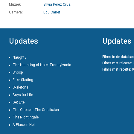
Muziek:
Sílvia Pérez Cruz
Camera:
Edu Canet
Updates
Updates
Films in de databa
Naughty
Films met release:
The Haunting of Hotel Transylvania
Films met recette: 
Snoop
Fake Skating
Skeletons
Boys for Life
Get Lite
The Chosen: The Crucifixion
The Nightingale
A Place in Hell