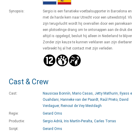
Synopsis:
Sergio is een fanatieke voetbalsupporter in Barcelona en 
met de harde kern naar Utrecht voor een uitwedstrijd. Vl
zijn terugvlucht wordt hij overvallen door een paniekaanv
een plotselinge drang om te ontsnappen aan de druk di
altijd is opgelegd, besluit hij alleen in Nederland te blijve
Zonder zijn keuze te kunnen verklaren aan zijn dierbaren
verbreekt hij al het contact met zijn verleden.
Cast & Crew
Cast:
Nausicaa Bonnín
,
Mario Casas
,
Jetty Mathurin
,
Ilyass e
Ouahdani
,
Hanneke van der Paardt
,
Raúl Prieto
,
David
Verdaguer
,
Reinout de Vey Mestdagh
Regie:
Gerard Oms
Productie:
Sergio Adrià
,
Iris Martín-Peralta
,
Carles Torras
Script:
Gerard Oms