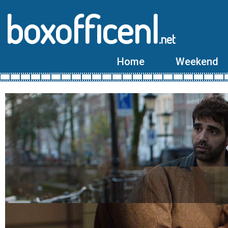
boxofficenl
.net
Home
Weekend