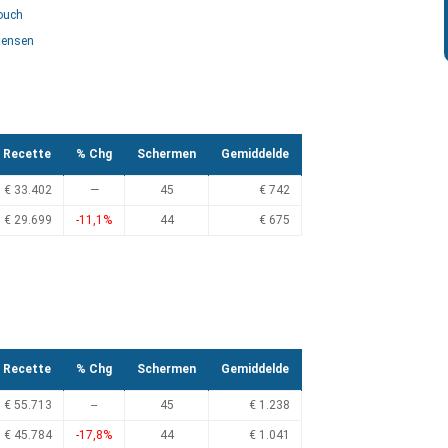
rouch
tensen
Recette
% Chg
Schermen
Gemiddelde
€ 33.402
—
45
€ 742
€ 29.699
-11,1%
44
€ 675
Recette
% Chg
Schermen
Gemiddelde
€ 55.713
--
45
€ 1.238
€ 45.784
-17,8%
44
€ 1.041