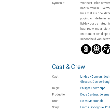
Synopsis:
Wanneer Helen onverwac
haar wereld in. Overma
huis met als doel dez
poging om de herinner
liefde voor de natuur i
haar rouw, maar leidt 
ontstaat er een diepe 
schoonheid van de wer
Cast & Crew
Cast:
Lindsay Duncan
,
Josh
Gleeson
,
Denise Goug
Regie:
Philippa Lowthorpe
Productie:
Dede Gardner
,
Jeremy 
Bron:
Helen MacDonald
Script:
Emma Donoghue
,
Phi