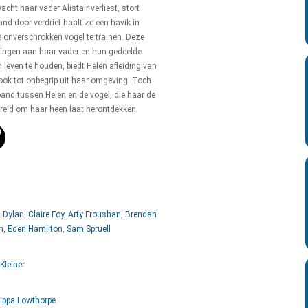
ht haar vader Alistair verliest, stort
nd door verdriet haalt ze een havik in
e onverschrokken vogel te trainen. Deze
ingen aan haar vader en hun gedeelde
n leven te houden, biedt Helen afleiding van
ook tot onbegrip uit haar omgeving. Toch
band tussen Helen en de vogel, die haar de
eld om haar heen laat herontdekken.
 Dylan
,
Claire Foy
,
Arty Froushan
,
Brendan
h
,
Eden Hamilton
,
Sam Spruell
Kleiner
lippa Lowthorpe