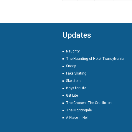
Updates
Naughty
The Haunting of Hotel Transylvania
Snoop
Fake Skating
Skeletons
Boys for Life
Get Lite
The Chosen: The Crucifixion
The Nightingale
A Place in Hell