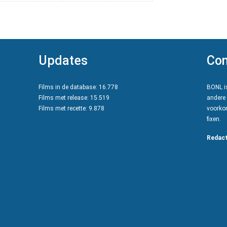
Updates
Con
Films in de database: 16.778
BONL is
Films met release: 15.519
andere 
Films met recette: 9.878
voorkom
fixen.
Redact