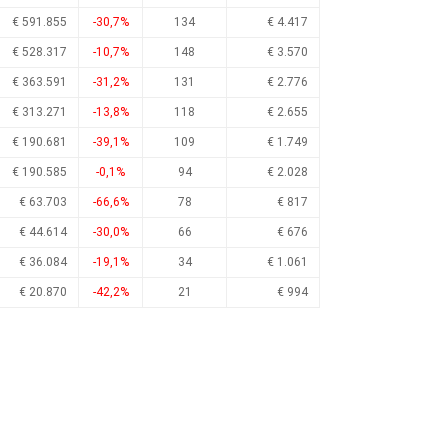
€ 591.855
-30,7%
134
€ 4.417
€ 528.317
-10,7%
148
€ 3.570
€ 363.591
-31,2%
131
€ 2.776
€ 313.271
-13,8%
118
€ 2.655
€ 190.681
-39,1%
109
€ 1.749
€ 190.585
-0,1%
94
€ 2.028
€ 63.703
-66,6%
78
€ 817
€ 44.614
-30,0%
66
€ 676
€ 36.084
-19,1%
34
€ 1.061
€ 20.870
-42,2%
21
€ 994