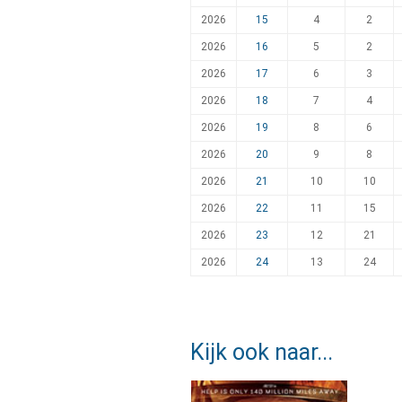
2026
15
4
2
2026
16
5
2
2026
17
6
3
2026
18
7
4
2026
19
8
6
2026
20
9
8
2026
21
10
10
2026
22
11
15
2026
23
12
21
2026
24
13
24
Kijk ook naar...