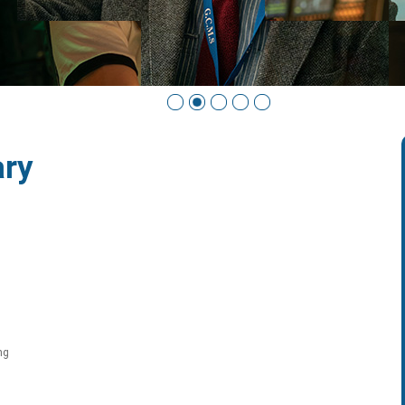
ary
ng