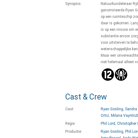
Synopsis:
Natuurkundeleraar R
genomineerde Ryan Gos
op een ruimteschip zond
daar is gekomen. Lang
is op een missie om 
substantie ervoor zorg
voor uitsterven te beh
wetenschappelijke ken
Maar een onverwachte 
niet helemaal alleen v
Cast & Crew
Cast:
Ryan Gosling
,
Sandra 
Ortiz
,
Milana Vayntru
Regie:
Phil Lord
,
Christopher 
Productie:
Ryan Gosling
,
Phil Lor