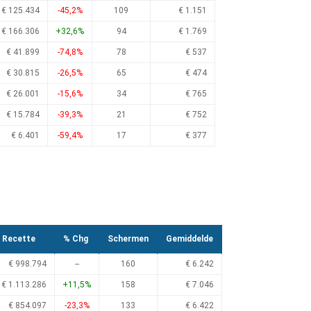
€ 125.434
-45,2%
109
€ 1.151
€ 166.306
+32,6%
94
€ 1.769
€ 41.899
-74,8%
78
€ 537
€ 30.815
-26,5%
65
€ 474
€ 26.001
-15,6%
34
€ 765
€ 15.784
-39,3%
21
€ 752
€ 6.401
-59,4%
17
€ 377
Recette
% Chg
Schermen
Gemiddelde
€ 998.794
--
160
€ 6.242
€ 1.113.286
+11,5%
158
€ 7.046
€ 854.097
-23,3%
133
€ 6.422