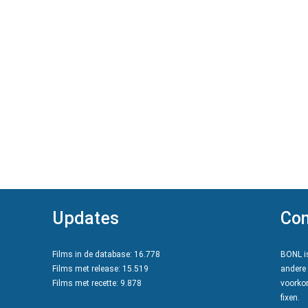
Updates
Con
Films in de database: 16.778
BONL is
Films met release: 15.519
andere 
Films met recette: 9.878
voorkom
fixen.