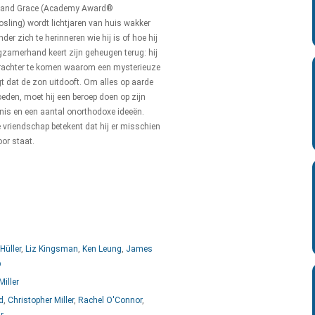
yland Grace (Academy Award®
ling) wordt lichtjaren van huis wakker
er zich te herinneren wie hij is of hoe hij
zamerhand keert zijn geheugen terug: hij
erachter te komen waarom een mysterieuze
t dat de zon uitdooft. Om alles op aarde
oeden, moet hij een beroep doen op zijn
nis en een aantal onorthodoxe ideeën.
vriendschap betekent dat hij er misschien
oor staat.
Hüller
,
Liz Kingsman
,
Ken Leung
,
James
b
Miller
d
,
Christopher Miller
,
Rachel O'Connor
,