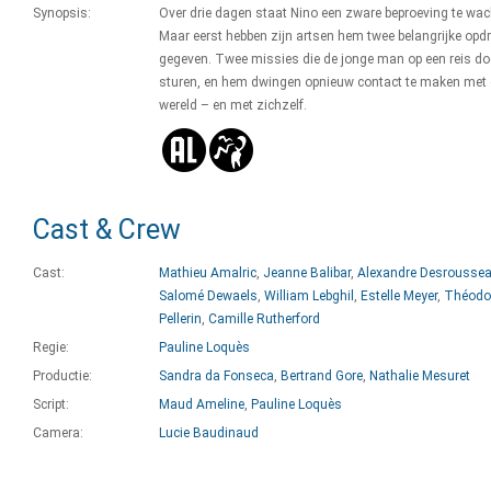
Synopsis:
Over drie dagen staat Nino een zware beproeving te wac
Maar eerst hebben zijn artsen hem twee belangrijke opd
gegeven. Twee missies die de jonge man op een reis doo
sturen, en hem dwingen opnieuw contact te maken met
wereld – en met zichzelf.
Cast & Crew
Cast:
Mathieu Amalric
,
Jeanne Balibar
,
Alexandre Desrousse
Salomé Dewaels
,
William Lebghil
,
Estelle Meyer
,
Théodo
Pellerin
,
Camille Rutherford
Regie:
Pauline Loquès
Productie:
Sandra da Fonseca
,
Bertrand Gore
,
Nathalie Mesuret
Script:
Maud Ameline
,
Pauline Loquès
Camera:
Lucie Baudinaud