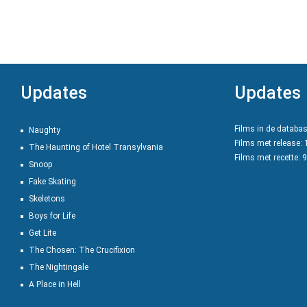
Updates
Updates
Films in de databa
Naughty
Films met release:
The Haunting of Hotel Transylvania
Films met recette: 
Snoop
Fake Skating
Skeletons
Boys for Life
Get Lite
The Chosen: The Crucifixion
The Nightingale
A Place in Hell