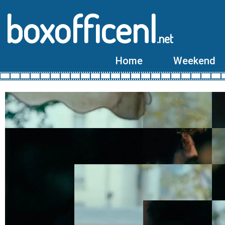
boxofficenl
.net
Home
Weekend