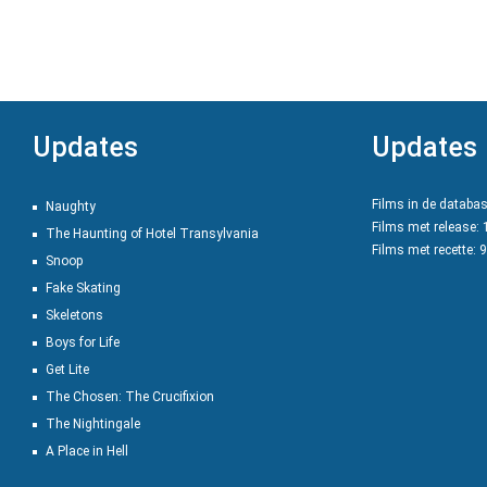
Updates
Updates
Films in de databa
Naughty
Films met release:
The Haunting of Hotel Transylvania
Films met recette: 
Snoop
Fake Skating
Skeletons
Boys for Life
Get Lite
The Chosen: The Crucifixion
The Nightingale
A Place in Hell