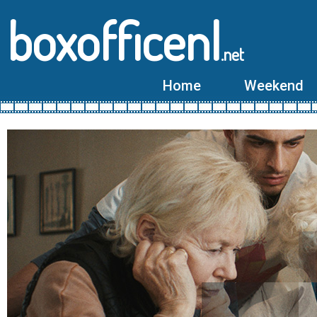
boxofficenl
.net
Home
Weekend