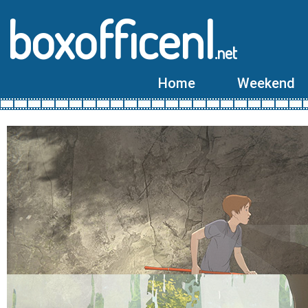
boxofficenl
.net
Home
Weekend