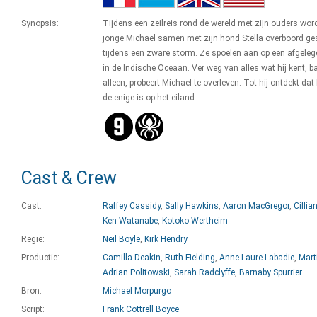
Synopsis:
Tijdens een zeilreis rond de wereld met zijn ouders wor
jonge Michael samen met zijn hond Stella overboord ge
tijdens een zware storm. Ze spoelen aan op een afgeleg
in de Indische Oceaan. Ver weg van alles wat hij kent, b
alleen, probeert Michael te overleven. Tot hij ontdekt dat h
de enige is op het eiland.
Cast & Crew
Cast:
Raffey Cassidy
,
Sally Hawkins
,
Aaron MacGregor
,
Cillia
Ken Watanabe
,
Kotoko Wertheim
Regie:
Neil Boyle
,
Kirk Hendry
Productie:
Camilla Deakin
,
Ruth Fielding
,
Anne-Laure Labadie
,
Mart
Adrian Politowski
,
Sarah Radclyffe
,
Barnaby Spurrier
Bron:
Michael Morpurgo
Script:
Frank Cottrell Boyce