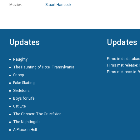
Muziek:
Stuart Hancock
Updates
Updates
Films in de databa
Naughty
Films met release:
The Haunting of Hotel Transylvania
Films met recette: 
Snoop
Fake Skating
Skeletons
Boys for Life
Get Lite
The Chosen: The Crucifixion
The Nightingale
A Place in Hell