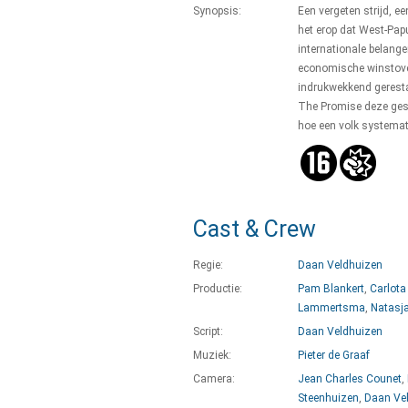
Synopsis:
Een vergeten strijd, ee
het erop dat West-Pap
internationale belang
economische winstove
indrukwekkend gerest
The Promise deze gesc
hoe een volk systemat
Cast & Crew
Regie:
Daan Veldhuizen
Productie:
Pam Blankert
,
Carlota
Lammertsma
,
Natasj
Script:
Daan Veldhuizen
Muziek:
Pieter de Graaf
Camera:
Jean Charles Counet
,
Steenhuizen
,
Daan Ve