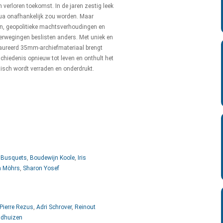
n verloren toekomst. In de jaren zestig leek
ua onafhankelijk zou worden. Maar
en, geopolitieke machtsverhoudingen en
rwegingen beslisten anders. Met uniek en
aureerd 35mm-archiefmateriaal brengt
hiedenis opnieuw tot leven en onthult het
isch wordt verraden en onderdrukt.
 Busquets
,
Boudewijn Koole
,
Iris
a Möhrs
,
Sharon Yosef
Pierre Rezus
,
Adri Schrover
,
Reinout
ldhuizen