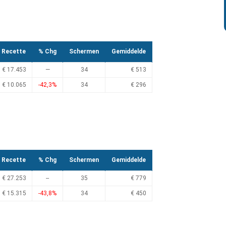
Recette
% Chg
Schermen
Gemiddelde
€ 17.453
—
34
€ 513
€ 10.065
-42,3%
34
€ 296
Recette
% Chg
Schermen
Gemiddelde
€ 27.253
--
35
€ 779
€ 15.315
-43,8%
34
€ 450