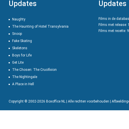
Updates
Updates
Films in de databa
Naughty
Films met release:
The Haunting of Hotel Transylvania
Films met recette: 
Snoop
Fake Skating
Skeletons
Boys for Life
Get Lite
The Chosen: The Crucifixion
The Nightingale
A Place in Hell
Copyright © 2002-2026 Boxoffice NL | Alle rechten voorbehouden | Afbeeldin