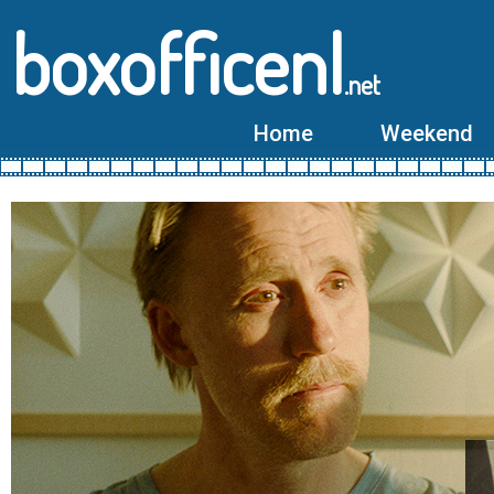
boxofficenl
.net
Home
Weekend