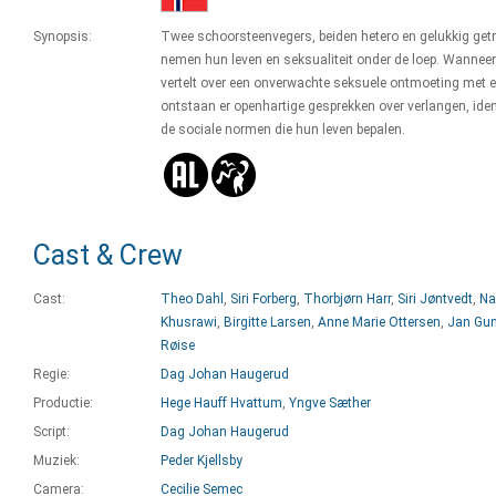
Synopsis:
Twee schoorsteenvegers, beiden hetero en gelukkig get
nemen hun leven en seksualiteit onder de loep. Wanneer
vertelt over een onverwachte seksuele ontmoeting met 
ontstaan er openhartige gesprekken over verlangen, ident
de sociale normen die hun leven bepalen.
Cast & Crew
Cast:
Theo Dahl
,
Siri Forberg
,
Thorbjørn Harr
,
Siri Jøntvedt
,
Na
Khusrawi
,
Birgitte Larsen
,
Anne Marie Ottersen
,
Jan Gu
Røise
Regie:
Dag Johan Haugerud
Productie:
Hege Hauff Hvattum
,
Yngve Sæther
Script:
Dag Johan Haugerud
Muziek:
Peder Kjellsby
Camera:
Cecilie Semec