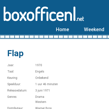
boxofficenl
.net
Home
Weekend
Flap
Jaar:
1970
Taal:
Engels
Keuring:
Onbekend
Speelduur:
1 uur 46 minuten
Releasedatum:
3 juni 1971
Genres:
Drama
Western
Distributeur:
Warner Bros.