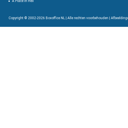
A Place in Hell
Copyright © 2002-2026 Boxoffice NL | Alle rechten voorbehouden | Afbeeldin