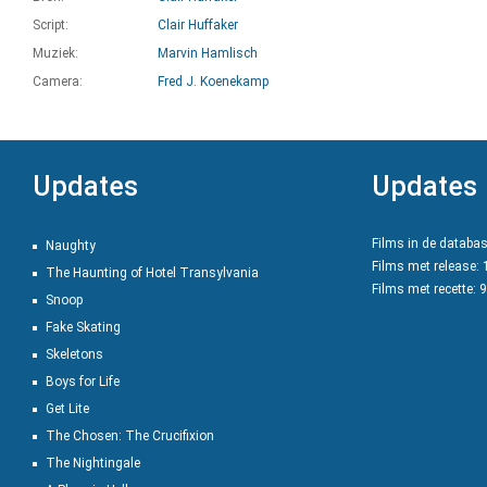
Script:
Clair Huffaker
Muziek:
Marvin Hamlisch
Camera:
Fred J. Koenekamp
Updates
Updates
Films in de databa
Naughty
Films met release:
The Haunting of Hotel Transylvania
Films met recette: 
Snoop
Fake Skating
Skeletons
Boys for Life
Get Lite
The Chosen: The Crucifixion
The Nightingale