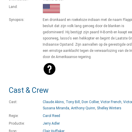
Land:
Synopsis:
Een dronkaard en roekeloze indiaan met de naam Flapp
besluit dat zijn volk lang genoeg door de blanken is
gedomineerd. Hij bestijgt zijn paard H-Bomb en kaapt ee
spoorweg, lasso's een helikopter en begint de Laatste G
Indiaanse Opstand. Zijn aanvallen op de gevestigde ord
een ernstige aanklacht tegen de verwaarlozing van de I
door de Amerikaanse regering.
Cast & Crew
Cast:
Claude Akins
,
Tony Bill
,
Don Collier
,
Victor French
,
Victo
Susana Miranda
,
Anthony Quinn
,
Shelley Winters
Regie:
Carol Reed
Productie:
Jerry Adler
Bron:
Clair Huffaker