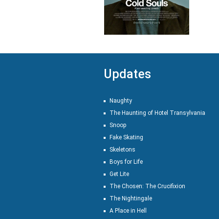
Updates
Naughty
The Haunting of Hotel Transylvania
Snoop
Fake Skating
Skeletons
Boys for Life
Get Lite
The Chosen: The Crucifixion
The Nightingale
A Place in Hell