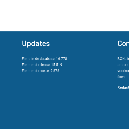
Updates
Con
Films in de database: 16.778
BONL is
Films met release: 15.519
andere 
Films met recette: 9.878
voorkom
fixen.
Redact