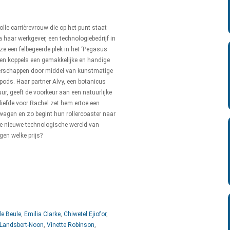
lle carrièrevrouw die op het punt staat
 haar werkgever, een technologiebedrijf in
e een felbegeerde plek in het ‘Pegasus
den koppels een gemakkelijke en handige
rschappen door middel van kunstmatige
pods. Haar partner Alvy, een botanicus
uur, geeft de voorkeur aan een natuurlijke
liefde voor Rachel zet hem ertoe een
 wagen en zo begint hun rollercoaster naar
e nieuwe technologische wereld van
gen welke prijs?
de Beule
,
Emilia Clarke
,
Chiwetel Ejiofor
,
 Landsbert-Noon
,
Vinette Robinson
,