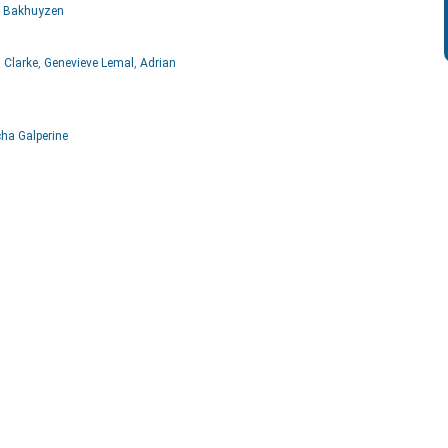
e Bakhuyzen
 Clarke
,
Genevieve Lemal
,
Adrian
ha Galperine