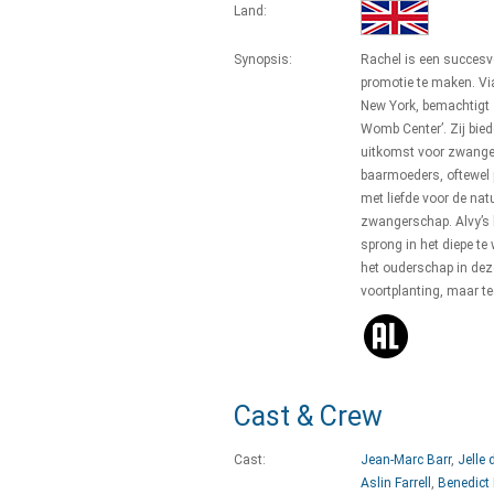
Land:
Synopsis:
Rachel is een succesvo
promotie te maken. Via
New York, bemachtigt z
Womb Center’. Zij bie
uitkomst voor zwange
baarmoeders, oftewel 
met liefde voor de nat
zwangerschap. Alvy’s 
sprong in het diepe te
het ouderschap in dez
voortplanting, maar te
Cast & Crew
Cast:
Jean-Marc Barr
,
Jelle 
Aslin Farrell
,
Benedict