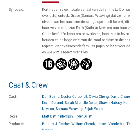
Synopsis:
Kort nadat ze een totale aanval van de familie Le Domas
overleefd, ontdekt Grace (Samara Weaving) dat ze het 
niveau van het nachtmerrieachtige spel heeft bereikt, dit
haar vervreemde zus Faith (Kathryn Newton) aan haar zi
Grace heeft één kans om te overleven, haar zus in leven 
houden en de hoge zetel van de Raad te claimen die de 
regeert. Vier rivaliserende families jagen op haar voor de
en wie wint, regeert over alles.
Cast & Crew
Cast:
Dan Beirne
,
Nestor Carbonell
,
Olivia Cheng
,
David Crone
Kevin Durand
,
Sarah Michelle Gellar
,
Shawn Hatosy
,
Kat
Newton
,
Samara Weaving
,
Elijah Wood
Regie:
Matt Bettinelli-Olpin
,
Tyler Gillett
Productie:
Bradley J. Fischer
,
William Sherak
,
James Vanderbilt
,
Tr