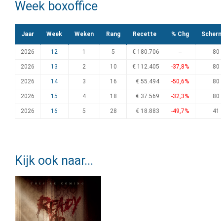
Week boxoffice
Jaar
Week
Weken
Rang
Recette
% Chg
Scher
2026
12
1
5
€ 180.706
--
80
2026
13
2
10
€ 112.405
-37,8%
80
2026
14
3
16
€ 55.494
-50,6%
80
2026
15
4
18
€ 37.569
-32,3%
80
2026
16
5
28
€ 18.883
-49,7%
41
Kijk ook naar...