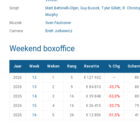
Vinson
Script:
Matt Bettinelli-Olpin
,
Guy Busick
,
Tyler Gillett
,
R. Christo
Murphy
Muziek:
Sven Faulconer
Camera:
Brett Jutkiewicz
Weekend boxoffice
Jaar
Week
Weken
Rang
Recette
% Chg
Scher
2026
12
1
5
€ 127.932
—
80
2026
13
2
9
€ 84.810
-33,7%
80
2026
14
3
16
€ 39.848
-53,0%
80
2026
15
4
16
€ 26.415
-33,7%
79
2026
16
5
26
€ 12.806
-51,5%
41