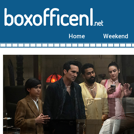
boxofficenl
.net
Home
Weekend