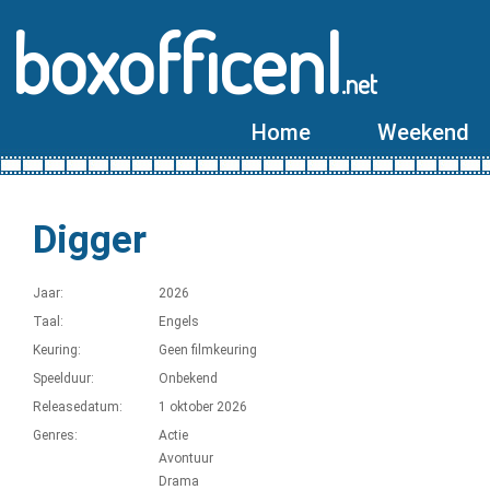
boxofficenl
.net
Home
Weekend
Digger
Jaar:
2026
Taal:
Engels
Keuring:
Geen filmkeuring
Speelduur:
Onbekend
Releasedatum:
1 oktober 2026
Genres:
Actie
Avontuur
Drama