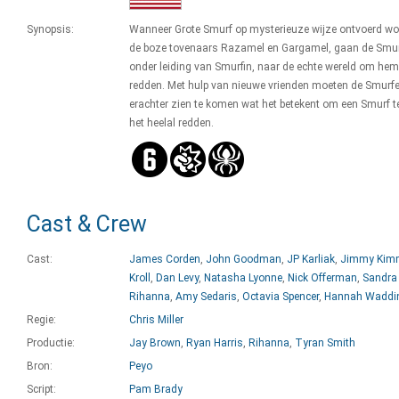
Synopsis:
Wanneer Grote Smurf op mysterieuze wijze ontvoerd wo
de boze tovenaars Razamel en Gargamel, gaan de Smur
onder leiding van Smurfin, naar de echte wereld om hem
redden. Met hulp van nieuwe vrienden moeten de Smurf
erachter zien te komen wat het betekent om een Smurf te
het heelal redden.
Cast & Crew
Cast:
James Corden
,
John Goodman
,
JP Karliak
,
Jimmy Kim
Kroll
,
Dan Levy
,
Natasha Lyonne
,
Nick Offerman
,
Sandra
Rihanna
,
Amy Sedaris
,
Octavia Spencer
,
Hannah Wadd
Regie:
Chris Miller
Productie:
Jay Brown
,
Ryan Harris
,
Rihanna
,
Tyran Smith
Bron:
Peyo
Script:
Pam Brady