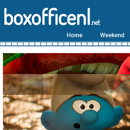
boxofficenl
.net
Home
Weekend