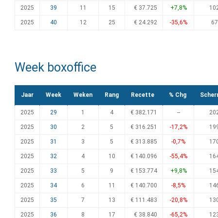
2025
39
11
15
€ 37.725
+7,8%
10
2025
40
12
25
€ 24.292
-35,6%
67
Week boxoffice
Jaar
Week
Weken
Rang
Recette
% Chg
Scher
2025
29
1
4
€ 382.171
--
20
2025
30
2
5
€ 316.251
-17,2%
19
2025
31
3
5
€ 313.885
-0,7%
17
2025
32
4
10
€ 140.096
-55,4%
16
2025
33
5
9
€ 153.774
+9,8%
15
2025
34
6
11
€ 140.700
-8,5%
14
2025
35
7
13
€ 111.483
-20,8%
13
2025
36
8
17
€ 38.840
-65,2%
12