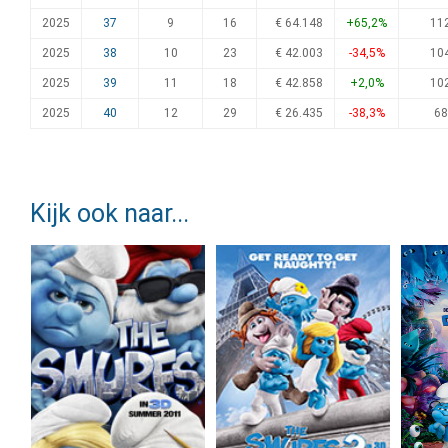
2025
37
9
16
€ 64.148
+65,2%
11
2025
38
10
23
€ 42.003
-34,5%
10
2025
39
11
18
€ 42.858
+2,0%
10
2025
40
12
29
€ 26.435
-38,3%
68
Kijk ook naar...