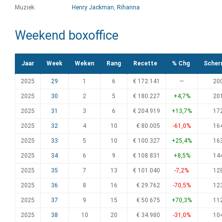
Muziek:
Henry Jackman
,
Rihanna
Weekend boxoffice
Jaar
Week
Weken
Rang
Recette
% Chg
Scher
2025
29
1
6
€ 172.141
—
20
2025
30
2
5
€ 180.227
+4,7%
20
2025
31
3
6
€ 204.919
+13,7%
17
2025
32
4
10
€ 80.005
-61,0%
16
2025
33
5
10
€ 100.327
+25,4%
16
2025
34
6
9
€ 108.831
+8,5%
14
2025
35
7
13
€ 101.040
-7,2%
12
2025
36
8
16
€ 29.762
-70,5%
12
2025
37
9
15
€ 50.675
+70,3%
11
2025
38
10
20
€ 34.980
-31,0%
10