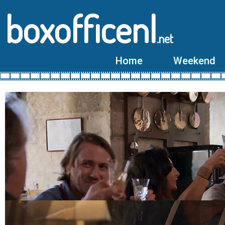
boxofficenl
.net
Home
Weekend