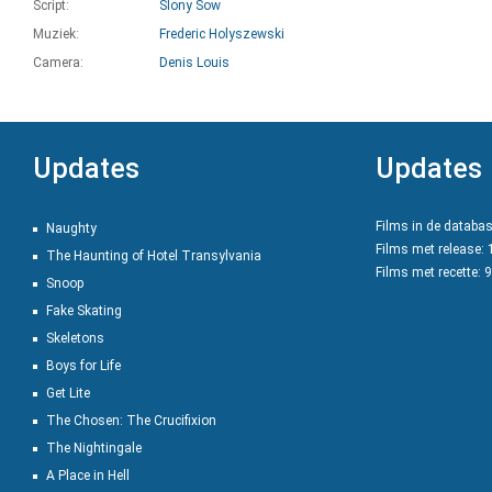
Script:
Slony Sow
Muziek:
Frederic Holyszewski
Camera:
Denis Louis
Updates
Updates
Films in de databa
Naughty
Films met release:
The Haunting of Hotel Transylvania
Films met recette: 
Snoop
Fake Skating
Skeletons
Boys for Life
Get Lite
The Chosen: The Crucifixion
The Nightingale
A Place in Hell