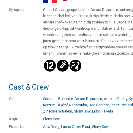
Synopsis:
Gabriel Carvin, gespeeld door Gérard Depardieu, ontvang
leidende chef-kok van Frankrijk zijn derde Michelin ster.
andere chef-koks uitzinnig blij zouden zijn, is Gabriel na
diep ongelukkig. Uit wanhoop wendt Gabriel zich tot hyp
waardoor hij zich een verlies van een culinaire wedstrijd
jaren geleden ineens weer herinnert. Dat is voor hem re
op zoek naar geluk, zichzelf en de bijzondere smaak va
umami. Umami is een smakelijke en culinaire zoektocht
Cast & Crew
Cast:
Sandrine Bonnaire
,
Gérard Depardieu
,
Antoine Duléry
,
Ky
Koizumi
,
Kyôzô Nagatsuka
,
Rod Paradot
,
Pierre Richar
Zinedine Soualem
,
Slony Sow
,
Eriko Takeda
Regie:
Slony Sow
Productie:
Alex Dong
,
Lucas Oliver-Frost
,
Slony Sow