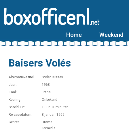
boxofficenl
.net
Home
Weekend
Baisers Volés
Alternatieve titel:
Stolen Kisses
Jaar:
1968
Taal:
Frans
Keuring:
Onbekend
Speelduur:
1 uur 31 minuten
Releasedatum:
8 januari 1969
Genres:
Drama
Komedie