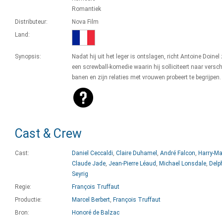
Romantiek
Distributeur:
Nova Film
Land:
Synopsis:
Nadat hij uit het leger is ontslagen, richt Antoine Doinel
een screwball-komedie waarin hij solliciteert naar versch
banen en zijn relaties met vrouwen probeert te begrijpen.
Cast & Crew
Cast:
Daniel Ceccaldi
,
Claire Duhamel
,
André Falcon
,
Harry-M
Claude Jade
,
Jean-Pierre Léaud
,
Michael Lonsdale
,
Delp
Seyrig
Regie:
François Truffaut
Productie:
Marcel Berbert
,
François Truffaut
Bron:
Honoré de Balzac