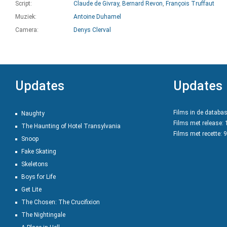
Script:
Claude de Givray
,
Bernard Revon
,
François Truffaut
Muziek:
Antoine Duhamel
Camera:
Denys Clerval
Updates
Updates
Films in de databa
Naughty
Films met release:
The Haunting of Hotel Transylvania
Films met recette: 
Snoop
Fake Skating
Skeletons
Boys for Life
Get Lite
The Chosen: The Crucifixion
The Nightingale