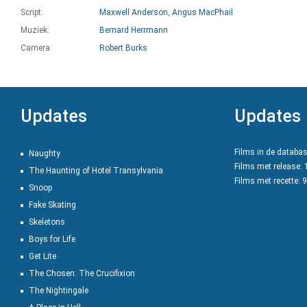
Script:
Maxwell Anderson
,
Angus MacPhail
Muziek:
Bernard Herrmann
Camera:
Robert Burks
Updates
Updates
Films in de databa
Naughty
Films met release:
The Haunting of Hotel Transylvania
Films met recette: 
Snoop
Fake Skating
Skeletons
Boys for Life
Get Lite
The Chosen: The Crucifixion
The Nightingale