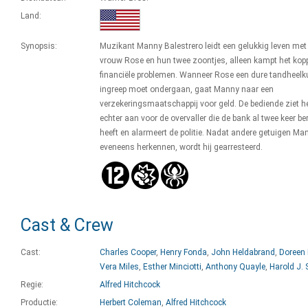
Land:
Synopsis:
Muzikant Manny Balestrero leidt een gelukkig leven met 
vrouw Rose en hun twee zoontjes, alleen kampt het kop
financiële problemen. Wanneer Rose een dure tandheelk
ingreep moet ondergaan, gaat Manny naar een
verzekeringsmaatschappij voor geld. De bediende ziet 
echter aan voor de overvaller die de bank al twee keer be
heeft en alarmeert de politie. Nadat andere getuigen Ma
eveneens herkennen, wordt hij gearresteerd.
Cast & Crew
Cast:
Charles Cooper
,
Henry Fonda
,
John Heldabrand
,
Doreen
Vera Miles
,
Esther Minciotti
,
Anthony Quayle
,
Harold J. 
Regie:
Alfred Hitchcock
Productie:
Herbert Coleman
,
Alfred Hitchcock