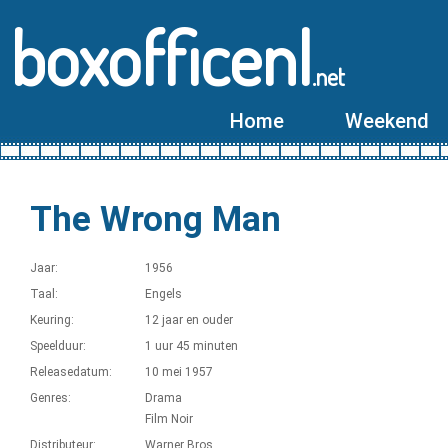
boxofficenl
.net
Home
Weekend
The Wrong Man
Jaar:
1956
Taal:
Engels
Keuring:
12 jaar en ouder
Speelduur:
1 uur 45 minuten
Releasedatum:
10 mei 1957
Genres:
Drama
Film Noir
Distributeur:
Warner Bros.