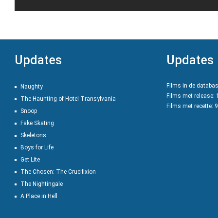
Updates
Updates
Films in de databa
Naughty
Films met release:
The Haunting of Hotel Transylvania
Films met recette: 
Snoop
Fake Skating
Skeletons
Boys for Life
Get Lite
The Chosen: The Crucifixion
The Nightingale
A Place in Hell