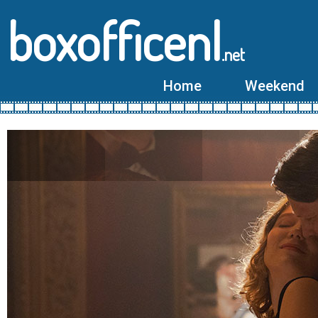
boxofficenl
.net
Home
Weekend