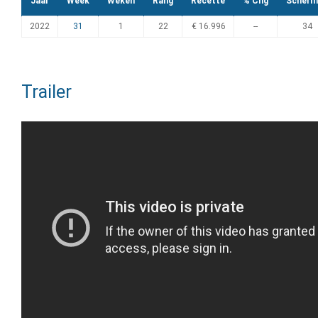
Jaar
Week
Weken
Rang
Recette
% Chg
Scherm
2022
31
1
22
€ 16.996
--
34
Trailer