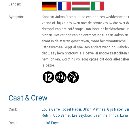
Landen:
Synopsis:
Kapitein Jakob Störr sluit op een dag een weddenschap
vriend af: hij zal trouwen met de eerste vrouw die over d
drempel van het café stapt. Dan loopt de beeldschone L
binnen. Het verloop van de ontmoeting tussen Jakob en
staat in de sterren geschreven, maar het romantische
liefdesverhaal krijgt al snel een andere wending. Jakob
dat Lizzy hem ontrouw is. Hoewel er mooie zeetochten 
hem lonken, wordt hij volledig opgeslokt door allesbeh
jaloezie.
Cast & Crew
Cast:
Louis Garrel
,
Josef Hader
,
Ulrich Matthes
,
Gijs Naber
,
Se
Rubini
,
Udo Samel
,
Léa Seydoux
,
Jasmine Trinca
,
Luna 
Regie:
Ildikó Enyedi