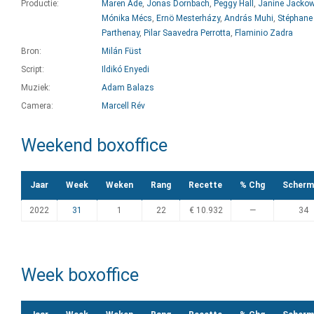
Productie:
Maren Ade
,
Jonas Dornbach
,
Peggy Hall
,
Janine Jackow
Mónika Mécs
,
Ernö Mesterházy
,
András Muhi
,
Stéphane
Parthenay
,
Pilar Saavedra Perrotta
,
Flaminio Zadra
Bron:
Milán Füst
Script:
Ildikó Enyedi
Muziek:
Adam Balazs
Camera:
Marcell Rév
Weekend boxoffice
Jaar
Week
Weken
Rang
Recette
% Chg
Scherm
2022
31
1
22
€ 10.932
—
34
Week boxoffice