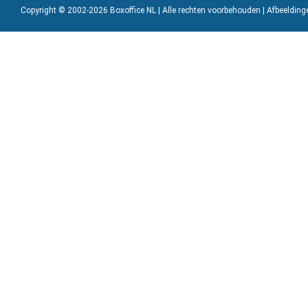
Copyright © 2002-2026 Boxoffice NL | Alle rechten voorbehouden | Afbeeldin