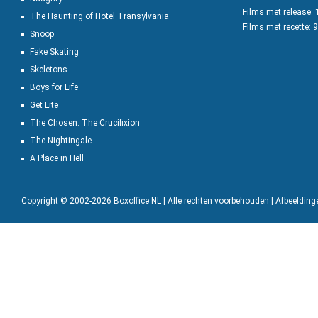
Films met release:
The Haunting of Hotel Transylvania
Films met recette: 
Snoop
Fake Skating
Skeletons
Boys for Life
Get Lite
The Chosen: The Crucifixion
The Nightingale
A Place in Hell
Copyright © 2002-2026 Boxoffice NL | Alle rechten voorbehouden | Afbeeldin