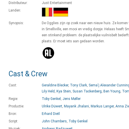
Distributeur:
Just Entertainment
Landen:
Synopsis:
De Ogglies zijn op zoek naar een nieuw huis. Ze komen 
in Smelliville, een mooi en vredig dorpje. Helaas heeft Sme
een stinkend probleem: de plaatselijke vuilnisbelt bederft
plaats. Er moet iets aan gedaan worden.
Cast & Crew
Cast:
Geraldine Blecker
,
Tony Clark
,
Sema'j Alexander Cunni
Lily Held
,
Kya Stein
,
Susan Tackenberg
,
Ben Young
,
Tom
Regie:
Toby Genkel
,
Jens Møller
Productie:
Ulrike Düwert
,
Mayank Jhalani
,
Markus Langer
,
Anna Zi
Bron:
Erhard Dietl
Script:
John Chambers
,
Toby Genkel
Muziek:
Andreas Radzuweit