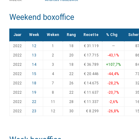
Weekend boxoffice
Jaar
Week
Weken
Rang
Recette
% Chg
Sche
2022
12
1
18
€ 31.119
—
8
2022
13
2
20
€ 17.715
-43,1%
8
2022
14
3
18
€ 36.789
+107,7%
8
2022
15
4
22
€ 20.446
-44,4%
7
2022
18
7
26
€ 14.675
-28,2%
3
2022
19
8
22
€ 11.637
-20,7%
3
2022
22
11
28
€ 11.337
-2,6%
1
2022
23
12
30
€ 8.299
-26,8%
1