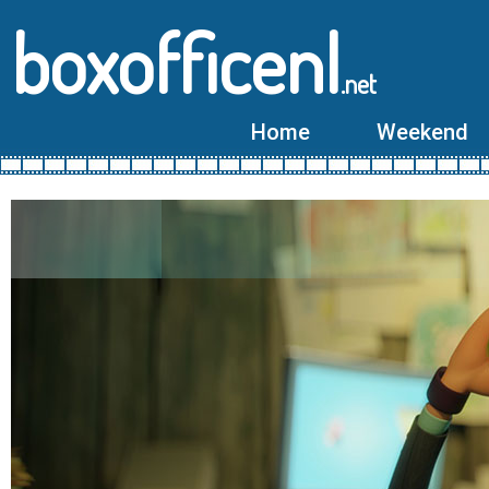
boxofficenl
.net
Home
Weekend