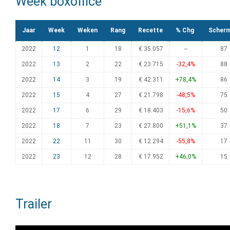
Week boxoffice
Jaar
Week
Weken
Rang
Recette
% Chg
Scher
2022
12
1
18
€ 35.057
--
87
2022
13
2
22
€ 23.715
-32,4%
88
2022
14
3
19
€ 42.311
+78,4%
86
2022
15
4
27
€ 21.798
-48,5%
75
2022
17
6
29
€ 18.403
-15,6%
50
2022
18
7
23
€ 27.800
+51,1%
37
2022
22
11
30
€ 12.294
-55,8%
17
2022
23
12
28
€ 17.952
+46,0%
15
Trailer