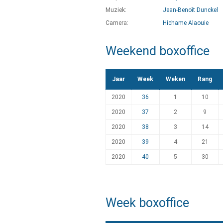
Muziek:
Jean-Benoît Dunckel
Camera:
Hichame Alaouie
Weekend boxoffice
Jaar
Week
Weken
Rang
2020
36
1
10
2020
37
2
9
2020
38
3
14
2020
39
4
21
2020
40
5
30
Week boxoffice