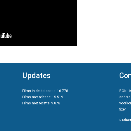
Updates
Con
Films in de database: 16.778
BONL is
Films met release: 15.519
andere 
Films met recette: 9.878
voorkom
fixen.
Redact