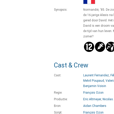
Synopsis:
Normandië, ‘85. De zo
de 16-jarige Alexis na
gered door David. Het 
David is een droom v
de tijd van hun leven
zomer?
Cast & Crew
Cast:
Laurent Fernandez
,
Fé
Melvil Poupaud
,
Valer
Benjamin Voisin
Regie:
François Ozon
Productie:
Eric Altmeyer
,
Nicolas
Bron:
Aidan Chambers
Script:
François Ozon