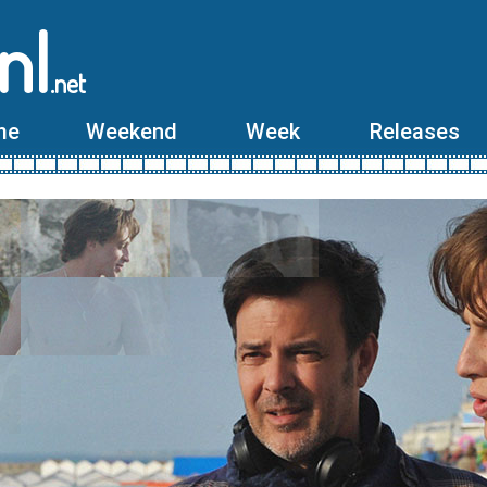
nl
.net
me
Weekend
Week
Releases