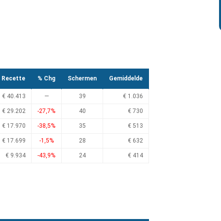
Recette
% Chg
Schermen
Gemiddelde
€ 40.413
—
39
€ 1.036
€ 29.202
-27,7%
40
€ 730
€ 17.970
-38,5%
35
€ 513
€ 17.699
-1,5%
28
€ 632
€ 9.934
-43,9%
24
€ 414