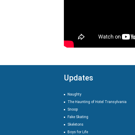
Updates
Naughty
The Haunting of Hotel Transylvania
Snoop
Fake Skating
Skeletons
Boys for Life