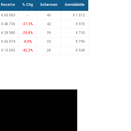
Recette
% Chg
Schermen
Gemiddelde
€ 65.003
--
43
€ 1.512
€ 40.736
-37,3%
42
€ 970
€ 28.580
-29,8%
39
€ 733
€ 26.074
-8,8%
33
€ 790
€ 15.052
-42,3%
28
€ 538