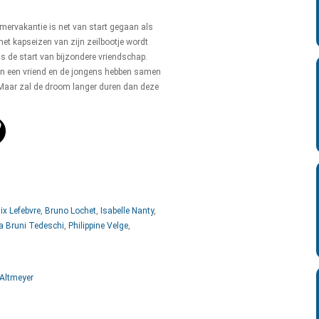
mervakantie is net van start gegaan als
 het kapseizen van zijn zeilbootje wordt
is de start van bijzondere vriendschap.
an een vriend en de jongens hebben samen
. Maar zal de droom langer duren dan deze
lix Lefebvre
,
Bruno Lochet
,
Isabelle Nanty
,
ia Bruni Tedeschi
,
Philippine Velge
,
 Altmeyer