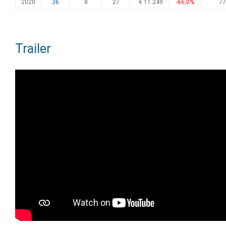
2020
36
8
27
€ 11.249
-66,0%
77
Trailer