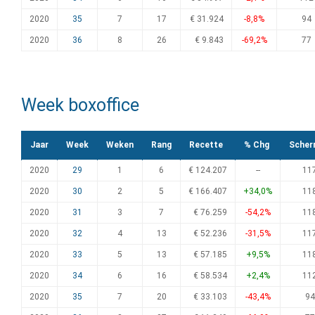
2020
35
7
17
€ 31.924
-8,8%
94
2020
36
8
26
€ 9.843
-69,2%
77
Week boxoffice
Jaar
Week
Weken
Rang
Recette
% Chg
Scher
2020
29
1
6
€ 124.207
--
11
2020
30
2
5
€ 166.407
+34,0%
11
2020
31
3
7
€ 76.259
-54,2%
11
2020
32
4
13
€ 52.236
-31,5%
11
2020
33
5
13
€ 57.185
+9,5%
11
2020
34
6
16
€ 58.534
+2,4%
11
2020
35
7
20
€ 33.103
-43,4%
94