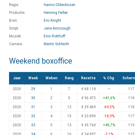
Regie:
Hanno Olderdissen
Productie:
Henning Ferber
Bron:
Eric Knight
Script:
Jane Ainscough
Muziek:
Enis Rotthoff
Camera:
Martin Schlecht
Weekend boxoffice
Jaar
Week
Weken
Rang
Recette
% Chg
Scher
2020
29
1
7
€ 68.118
—
117
2020
30
2
5
€ 96.472
+41,6%
118
2020
31
3
12
€ 29.469
-69,5%
118
2020
32
4
15
€ 23.890
-18,9%
117
2020
33
5
13
€ 35.760
+49,7%
119
2020
34
6
16
€ 34.997
-2,1%
112