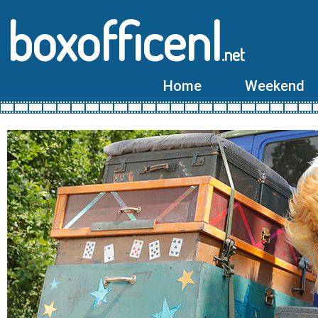
boxofficenl
.net
Home
Weekend