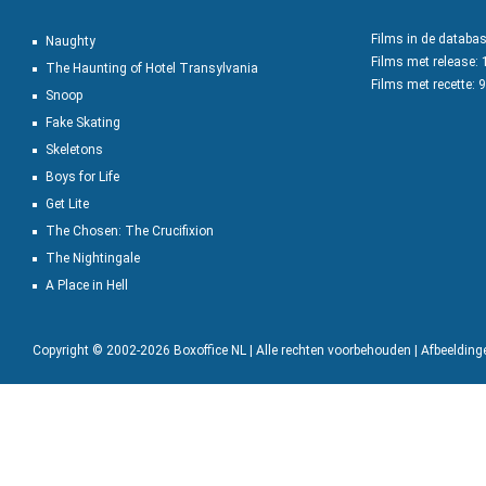
Films in de databa
Naughty
Films met release:
The Haunting of Hotel Transylvania
Films met recette: 
Snoop
Fake Skating
Skeletons
Boys for Life
Get Lite
The Chosen: The Crucifixion
The Nightingale
A Place in Hell
Copyright © 2002-2026 Boxoffice NL | Alle rechten voorbehouden | Afbeeldin