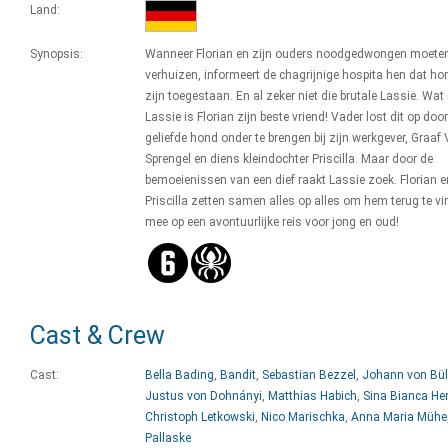
Land:
Synopsis:
Wanneer Florian en zijn ouders noodgedwongen moete
verhuizen, informeert de chagrijnige hospita hen dat ho
zijn toegestaan. En al zeker niet die brutale Lassie. Wat
Lassie is Florian zijn beste vriend! Vader lost dit op doo
geliefde hond onder te brengen bij zijn werkgever, Graaf
Sprengel en diens kleindochter Priscilla. Maar door de
bemoeienissen van een dief raakt Lassie zoek. Florian e
Priscilla zetten samen alles op alles om hem terug te v
mee op een avontuurlijke reis voor jong en oud!
Cast & Crew
Cast:
Bella Bading
,
Bandit
,
Sebastian Bezzel
,
Johann von Bü
Justus von Dohnányi
,
Matthias Habich
,
Sina Bianca He
Christoph Letkowski
,
Nico Marischka
,
Anna Maria Mühe
Pallaske