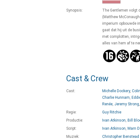
Synopsis:
The Gentlemen volgt 
(Matthew McConaughey
imperium opbouwde in
gaat dat hij uit de bu
met complotten, intri
alles van hem af te n
Cast & Crew
Cast:
Michelle Dockery
,
Colin
Charlie Hunnam
,
Eddi
Renée
,
Jeremy Strong
Regie:
Guy Ritchie
Productie:
Ivan Atkinson
,
Bill Blo
Script:
Ivan Atkinson
,
Marn D
Muziek:
Christopher Benstead