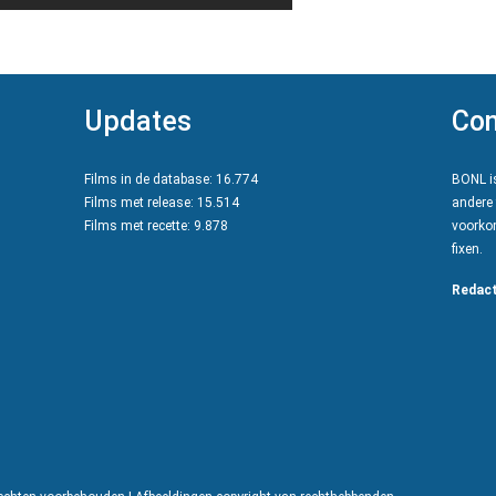
Updates
Con
Films in de database: 16.774
BONL is
Films met release: 15.514
andere 
Films met recette: 9.878
voorkom
fixen.
Redact