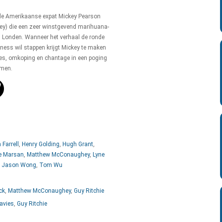
de Amerikaanse expat Mickey Pearson
) die een zeer winstgevend marihuana-
 Londen. Wanneer het verhaal de ronde
siness wil stappen krijgt Mickey te maken
ges, omkoping en chantage in een poging
emen.
 Farrell
,
Henry Golding
,
Hugh Grant
,
e Marsan
,
Matthew McConaughey
,
Lyne
,
Jason Wong
,
Tom Wu
ck
,
Matthew McConaughey
,
Guy Ritchie
avies
,
Guy Ritchie