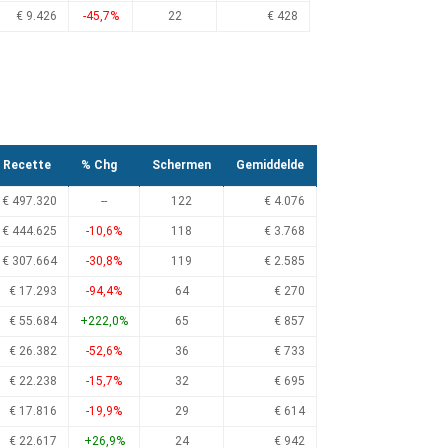
€ 9.426
-45,7%
22
€ 428
Recette
% Chg
Schermen
Gemiddelde
€ 497.320
--
122
€ 4.076
€ 444.625
-10,6%
118
€ 3.768
€ 307.664
-30,8%
119
€ 2.585
€ 17.293
-94,4%
64
€ 270
€ 55.684
+222,0%
65
€ 857
€ 26.382
-52,6%
36
€ 733
€ 22.238
-15,7%
32
€ 695
€ 17.816
-19,9%
29
€ 614
€ 22.617
+26,9%
24
€ 942