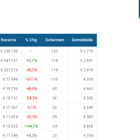
Recette
% Chg
Schermen
Gemiddelde
€ 338.730
—
122
€ 2.776
€ 341.161
+0,7%
118
€ 2.891
€ 237.216
-30,5%
118
€ 2.010
€ 77.998
-67,1%
110
€ 709
€ 39.793
-49,0%
60
€ 663
€ 18.191
-54,3%
36
€ 505
€ 17.267
-5,1%
32
€ 540
€ 11.074
-35,9%
29
€ 382
€ 16.022
+44,7%
24
€ 668
€ 17.349
+8,3%
23
€ 754