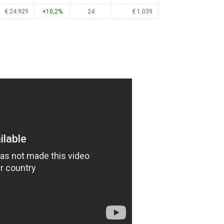
€ 24.929
+10,2%
24
€ 1.039