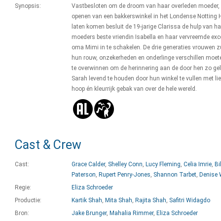
Synopsis:
Vastbesloten om de droom van haar overleden moeder, 
openen van een bakkerswinkel in het Londense Notting Hil
laten komen besluit de 19-jarige Clarissa de hulp van h
moeders beste vriendin Isabella en haar vervreemde exc
oma Mimi in te schakelen. De drie generaties vrouwen z
hun rouw, onzekerheden en onderlinge verschillen moet
te overwinnen om de herinnering aan de door hen zo gel
Sarah levend te houden door hun winkel te vullen met lie
hoop én kleurrijk gebak van over de hele wereld.
Cast & Crew
Cast:
Grace Calder
,
Shelley Conn
,
Lucy Fleming
,
Celia Imrie
,
Bil
Paterson
,
Rupert Penry-Jones
,
Shannon Tarbet
,
Denise 
Regie:
Eliza Schroeder
Productie:
Kartik Shah
,
Mita Shah
,
Rajita Shah
,
Safitri Widagdo
Bron:
Jake Brunger
,
Mahalia Rimmer
,
Eliza Schroeder