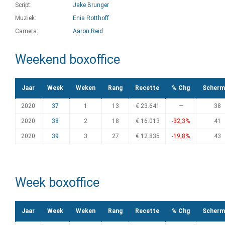
Script:
Jake Brunger
Muziek:
Enis Rotthoff
Camera:
Aaron Reid
Weekend boxoffice
Jaar
Week
Weken
Rang
Recette
% Chg
Scherm
2020
37
1
13
€ 23.641
—
38
2020
38
2
18
€ 16.013
-32,3%
41
2020
39
3
27
€ 12.835
-19,8%
43
Week boxoffice
Jaar
Week
Weken
Rang
Recette
% Chg
Scherm