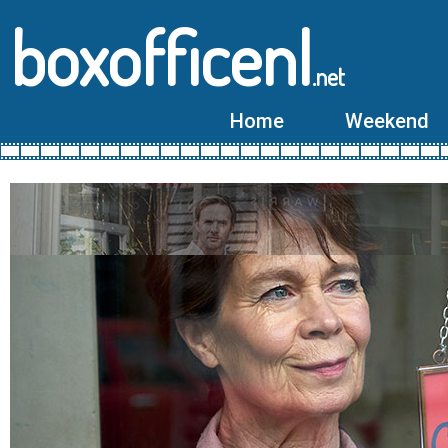
boxofficenl
.net
Home
Weekend