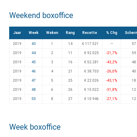
Weekend boxoffice
Jaar
Week
Weken
Rang
Recette
% Chg
Scher
2019
43
1
14
€ 117.521
—
57
2019
44
2
11
€ 92.025
-21,7%
59
2019
45
3
16
€ 52.281
-43,2%
48
2019
46
4
21
€ 38.703
-26,0%
40
2019
47
5
25
€ 22.026
-43,1%
18
2019
48
6
26
€ 15.022
-31,8%
12
2019
50
8
27
€ 10.946
-27,1%
12
Week boxoffice