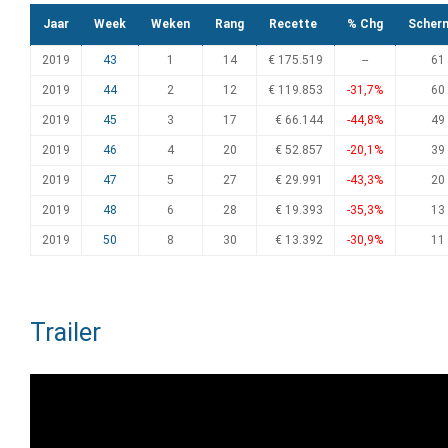
Jaar
Week
Weken
Rang
Recette
% Chg
Scher
2019
43
1
14
€ 175.519
--
61
2019
44
2
12
€ 119.853
-31,7%
60
2019
45
3
17
€ 66.144
-44,8%
49
2019
46
4
20
€ 52.857
-20,1%
39
2019
47
5
27
€ 29.991
-43,3%
20
2019
48
6
28
€ 19.393
-35,3%
13
2019
50
8
30
€ 13.392
-30,9%
11
Trailer