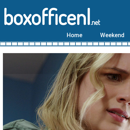
boxofficenl
.net
Home
Weekend