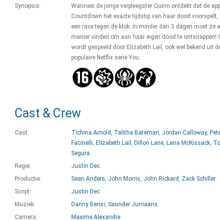
Synopsis:
Wanneer de jonge verpleegster Quinn ontdekt dat de ap
Countdown het exacte tijdstip van haar dood voorspelt, 
een race tegen de klok. In minder dan 3 dagen moet ze 
manier vinden om aan haar eigen dood te ontsnappen! 
wordt gespeeld door Elizabeth Lail, ook wel bekend uit d
populaire Netflix serie You.
Cast & Crew
Cast:
Tichina Arnold
,
Talitha Bateman
,
Jordan Calloway
,
Pet
Facinelli
,
Elizabeth Lail
,
Dillon Lane
,
Lana McKissack
,
T
Segura
Regie:
Justin Dec
Productie:
Sean Anders
,
John Morris
,
John Rickard
,
Zack Schiller
Script:
Justin Dec
Muziek:
Danny Bensi
,
Saunder Jurriaans
Camera:
Maxime Alexandre