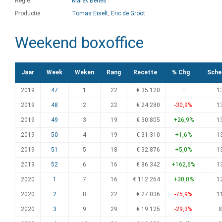
Regie:
Marek Benes
Productie:
Tomas Eiselt
,
Eric de Groot
Weekend boxoffice
Jaar
Week
Weken
Rang
Recette
% Chg
Sche
2019
47
1
22
€ 35.120
—
1
2019
48
2
22
€ 24.280
-30,9%
1
2019
49
3
19
€ 30.805
+26,9%
1
2019
50
4
19
€ 31.310
+1,6%
1
2019
51
5
18
€ 32.876
+5,0%
1
2019
52
6
16
€ 86.342
+162,6%
1
2020
1
7
16
€ 112.264
+30,0%
1
2020
2
8
22
€ 27.036
-75,9%
1
2020
3
9
29
€ 19.125
-29,3%
8