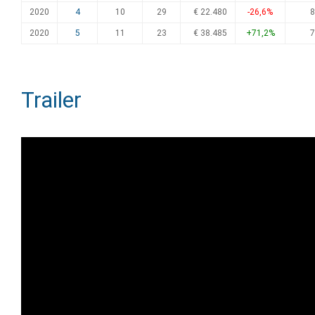
2020
4
10
29
€ 22.480
-26,6%
8
2020
5
11
23
€ 38.485
+71,2%
7
Trailer