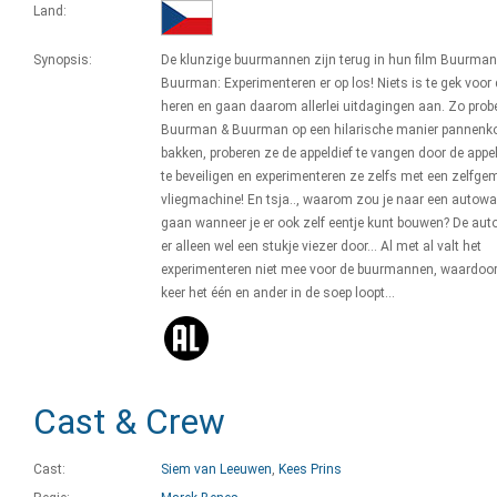
Land:
Synopsis:
De klunzige buurmannen zijn terug in hun film Buurman
Buurman: Experimenteren er op los! Niets is te gek voor
heren en gaan daarom allerlei uitdagingen aan. Zo prob
Buurman & Buurman op een hilarische manier pannenko
bakken, proberen ze de appeldief te vangen door de app
te beveiligen en experimenteren ze zelfs met een zelfge
vliegmachine! En tsja.., waarom zou je naar een autow
gaan wanneer je er ook zelf eentje kunt bouwen? De aut
er alleen wel een stukje viezer door… Al met al valt het
experimenteren niet mee voor de buurmannen, waardoor
keer het één en ander in de soep loopt…
Cast & Crew
Cast:
Siem van Leeuwen
,
Kees Prins