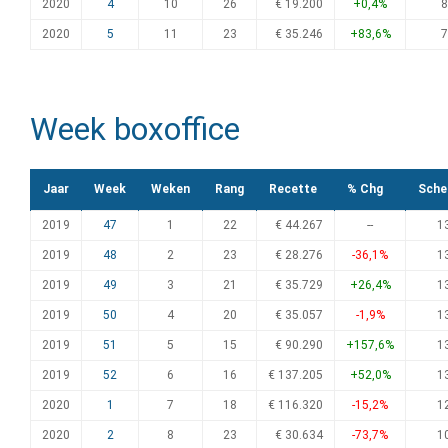
2020
4
10
26
€ 19.200
+0,4%
8
2020
5
11
23
€ 35.246
+83,6%
7
Week boxoffice
Jaar
Week
Weken
Rang
Recette
% Chg
Sche
2019
47
1
22
€ 44.267
--
1
2019
48
2
23
€ 28.276
-36,1%
1
2019
49
3
21
€ 35.729
+26,4%
1
2019
50
4
20
€ 35.057
-1,9%
1
2019
51
5
15
€ 90.290
+157,6%
1
2019
52
6
16
€ 137.205
+52,0%
1
2020
1
7
18
€ 116.320
-15,2%
1
2020
2
8
23
€ 30.634
-73,7%
1