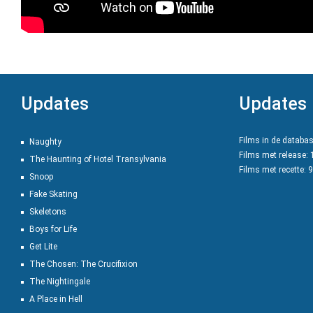
Updates
Updates
Films in de databa
Naughty
Films met release:
The Haunting of Hotel Transylvania
Films met recette: 
Snoop
Fake Skating
Skeletons
Boys for Life
Get Lite
The Chosen: The Crucifixion
The Nightingale
A Place in Hell