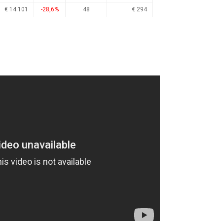
€ 14.101
-28,6%
48
€ 294