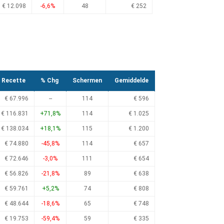
€ 12.098
-6,6%
48
€ 252
Recette
% Chg
Schermen
Gemiddelde
€ 67.996
--
114
€ 596
€ 116.831
+71,8%
114
€ 1.025
€ 138.034
+18,1%
115
€ 1.200
€ 74.880
-45,8%
114
€ 657
€ 72.646
-3,0%
111
€ 654
€ 56.826
-21,8%
89
€ 638
€ 59.761
+5,2%
74
€ 808
€ 48.644
-18,6%
65
€ 748
€ 19.753
-59,4%
59
€ 335