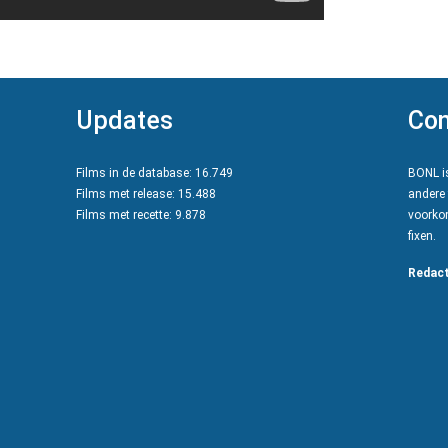
Updates
Con
Films in de database: 16.749
BONL is
Films met release: 15.488
andere 
Films met recette: 9.878
voorkom
fixen.
Redact