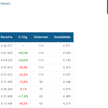
 Reivers
Recette
% Chg
Schermen
Gemiddelde
€ 42.277
—
114
€ 371
€ 67.829
+60,4%
114
€ 595
€ 84.532
+24,6%
114
€ 742
€ 47.819
-43,4%
114
€ 419
€ 37.072
-22,5%
110
€ 337
€ 31.305
-15,6%
90
€ 348
€ 28.443
-9,1%
75
€ 379
€ 31.808
+11,8%
65
€ 489
€ 12.946
-59,3%
59
€ 219