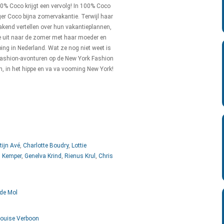
00% Coco krijgt een vervolg! In 100% Coco
ger Coco bijna zomervakantie. Terwijl haar
kend vertellen over hun vakantieplannen,
ve uit naar de zomer met haar moeder en
ng in Nederland. Wat ze nog niet weet is
fashion-avonturen op de New York Fashion
, in het hippe en va va vooming New York!
tijn Avé
,
Charlotte Boudry
,
Lottie
s Kemper
,
Genelva Krind
,
Rienus Krul
,
Chris
de Mol
ouise Verboon