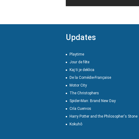
Updates
Playtime
Jour de fête
Kaj ti je deklica
De la Comédie-Française
Motor City
The Christophers
Spider-Man: Brand New Day
Cría Cuervos
Harry Potter and the Philosopher's Stone
Kokuhô