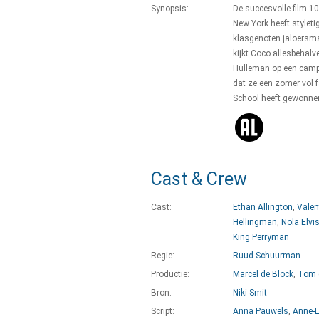
Synopsis:
De succesvolle film 1
New York heeft styleti
klasgenoten jaloersma
kijkt Coco allesbehal
Hulleman op een campi
dat ze een zomer vol 
School heeft gewonnen
Cast & Crew
Cast:
Ethan Allington
,
Valen
Hellingman
,
Nola Elvi
King Perryman
Regie:
Ruud Schuurman
Productie:
Marcel de Block
,
Tom 
Bron:
Niki Smit
Script:
Anna Pauwels
,
Anne-L