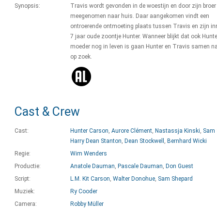
Synopsis:
Travis wordt gevonden in de woestijn en door zijn broer
meegenomen naar huis. Daar aangekomen vindt een
ontroerende ontmoeting plaats tussen Travis en zijn i
7 jaar oude zoontje Hunter. Wanneer blijkt dat ook Hunt
moeder nog in leven is gaan Hunter en Travis samen n
op zoek.
Cast & Crew
Cast:
Hunter Carson
,
Aurore Clément
,
Nastassja Kinski
,
Sam 
Harry Dean Stanton
,
Dean Stockwell
,
Bernhard Wicki
Regie:
Wim Wenders
Productie:
Anatole Dauman
,
Pascale Dauman
,
Don Guest
Script:
L.M. Kit Carson
,
Walter Donohue
,
Sam Shepard
Muziek:
Ry Cooder
Camera:
Robby Müller