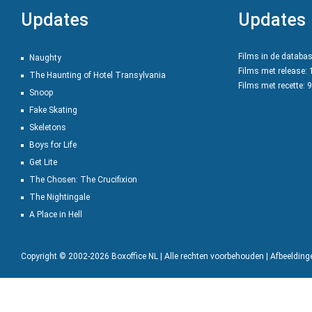
Updates
Updates
Films in de databa
Naughty
Films met release:
The Haunting of Hotel Transylvania
Films met recette: 
Snoop
Fake Skating
Skeletons
Boys for Life
Get Lite
The Chosen: The Crucifixion
The Nightingale
A Place in Hell
Copyright © 2002-2026 Boxoffice NL | Alle rechten voorbehouden | Afbeeldin