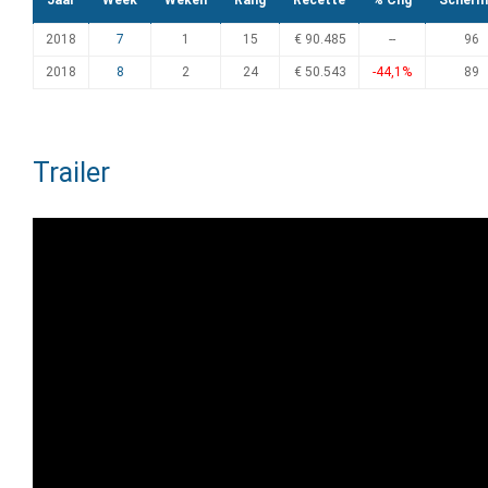
Jaar
Week
Weken
Rang
Recette
% Chg
Scherm
2018
7
1
15
€ 90.485
--
96
2018
8
2
24
€ 50.543
-44,1%
89
Trailer