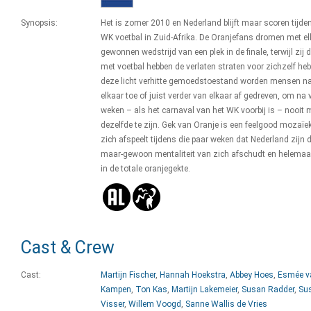
Synopsis:
Het is zomer 2010 en Nederland blijft maar scoren tijde
WK voetbal in Zuid-Afrika. De Oranjefans dromen met el
gewonnen wedstrijd van een plek in de finale, terwijl zij d
met voetbal hebben de verlaten straten voor zichzelf heb
deze licht verhitte gemoedstoestand worden mensen n
elkaar toe of juist verder van elkaar af gedreven, om na v
weken – als het carnaval van het WK voorbij is – nooit 
dezelfde te zijn. Gek van Oranje is een feelgood mozaïek
zich afspeelt tijdens die paar weken dat Nederland zijn 
maar-gewoon mentaliteit van zich afschudt en helemaa
in de totale oranjegekte.
Cast & Crew
Cast:
Martijn Fischer
,
Hannah Hoekstra
,
Abbey Hoes
,
Esmée v
Kampen
,
Ton Kas
,
Martijn Lakemeier
,
Susan Radder
,
Su
Visser
,
Willem Voogd
,
Sanne Wallis de Vries