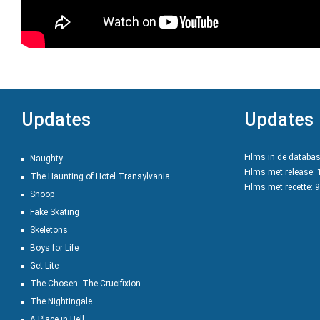
Updates
Updates
Films in de databa
Naughty
Films met release:
The Haunting of Hotel Transylvania
Films met recette: 
Snoop
Fake Skating
Skeletons
Boys for Life
Get Lite
The Chosen: The Crucifixion
The Nightingale
A Place in Hell