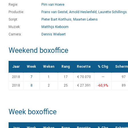
Regie:
Pim van Hoeve
Productie:
Frans van Gestel
,
Arnold Heslenfeld
,
Laurette Schillings
Script:
Pieter Bart Korthuis
,
Maarten Lebens
Muziek:
Matthijs Kieboom
Camera:
Dennis Wielaert
Weekend boxoffice
Jaar
Week
Weken
Rang
Recette
% Chg
Scherm
2018
7
1
17
€ 70.070
—
97
2018
8
2
25
€ 27.391
-60,9%
89
Week boxoffice