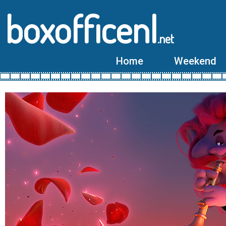
boxofficenl
.net
Home
Weekend