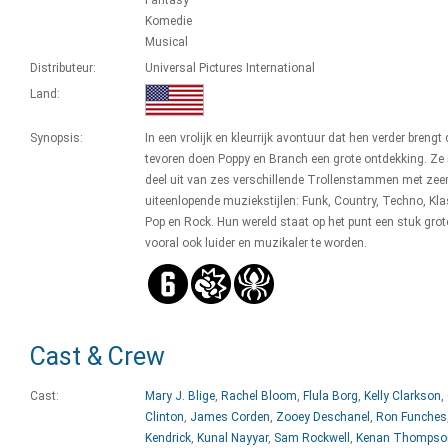
Fantasy
Komedie
Musical
Distributeur:
Universal Pictures International
Land:
Synopsis:
In een vrolijk en kleurrijk avontuur dat hen verder brengt
tevoren doen Poppy en Branch een grote ontdekking. Z
deel uit van zes verschillende Trollenstammen met zee
uiteenlopende muziekstijlen: Funk, Country, Techno, Kla
Pop en Rock. Hun wereld staat op het punt een stuk gro
vooral ook luider en muzikaler te worden.
Cast & Crew
Cast:
Mary J. Blige
,
Rachel Bloom
,
Flula Borg
,
Kelly Clarkson
,
Clinton
,
James Corden
,
Zooey Deschanel
,
Ron Funches
Kendrick
,
Kunal Nayyar
,
Sam Rockwell
,
Kenan Thompso