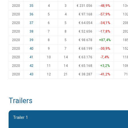
2020
35
4
3
€ 231.056
-48,9%
13
2020
36
5
4
€ 97.168
-57,9%
13
2020
37
6
5
€ 64.054
-34,1%
20
2020
38
7
8
€ 52.656
-17,8%
20
2020
39
8
5
€ 98.678
+87,4%
18
2020
40
9
7
€ 68.199
-30,9%
15
2020
41
10
14
€ 63.176
-7,4%
11
2020
42
11
14
€ 65.168
+3,2%
10
2020
43
12
21
€ 38.287
-41,2%
71
Trailers
Trailer 1