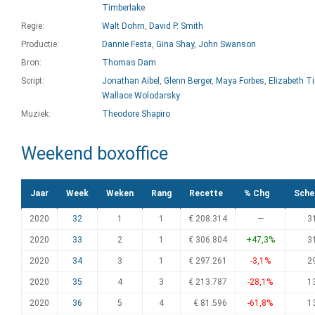
Timberlake
Regie:
Walt Dohrn
,
David P. Smith
Productie:
Dannie Festa
,
Gina Shay
,
John Swanson
Bron:
Thomas Dam
Script:
Jonathan Aibel
,
Glenn Berger
,
Maya Forbes
,
Elizabeth Ti
Wallace Wolodarsky
Muziek:
Theodore Shapiro
Weekend boxoffice
Jaar
Week
Weken
Rang
Recette
% Chg
Sche
2020
32
1
1
€ 208.314
—
3
2020
33
2
1
€ 306.804
+47,3%
3
2020
34
3
1
€ 297.261
-3,1%
2
2020
35
4
3
€ 213.787
-28,1%
1
2020
36
5
4
€ 81.596
-61,8%
1