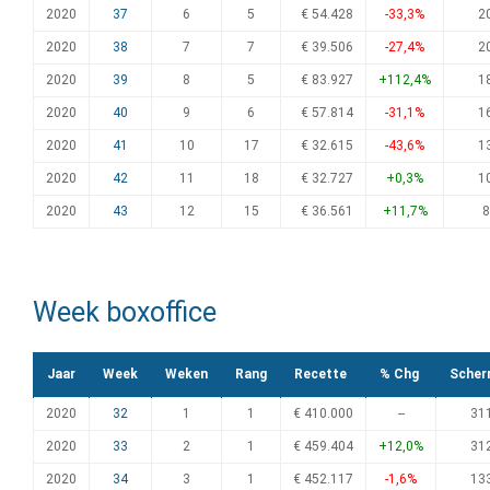
2020
37
6
5
€ 54.428
-33,3%
2
2020
38
7
7
€ 39.506
-27,4%
2
2020
39
8
5
€ 83.927
+112,4%
1
2020
40
9
6
€ 57.814
-31,1%
1
2020
41
10
17
€ 32.615
-43,6%
1
2020
42
11
18
€ 32.727
+0,3%
1
2020
43
12
15
€ 36.561
+11,7%
8
Week boxoffice
Jaar
Week
Weken
Rang
Recette
% Chg
Scher
2020
32
1
1
€ 410.000
--
31
2020
33
2
1
€ 459.404
+12,0%
31
2020
34
3
1
€ 452.117
-1,6%
13