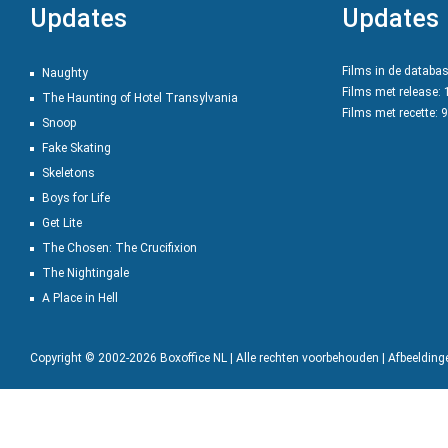
Updates
Updates
Films in de databa
Naughty
Films met release:
The Haunting of Hotel Transylvania
Films met recette: 
Snoop
Fake Skating
Skeletons
Boys for Life
Get Lite
The Chosen: The Crucifixion
The Nightingale
A Place in Hell
Copyright © 2002-2026 Boxoffice NL | Alle rechten voorbehouden | Afbeeldin