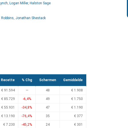
Lynch
,
Logan Miller
,
Halston Sage
n Robbins
,
Jonathan Shestack
Recette
% Chg
Schermen
Gemiddelde
€ 91.594
—
48
€ 1.908
€ 85.729
-6,4%
49
€ 1.750
€ 55.931
-34,8%
47
€ 1.190
€ 13.190
-76,4%
35
€ 377
€ 7.230
-45,2%
24
€ 301