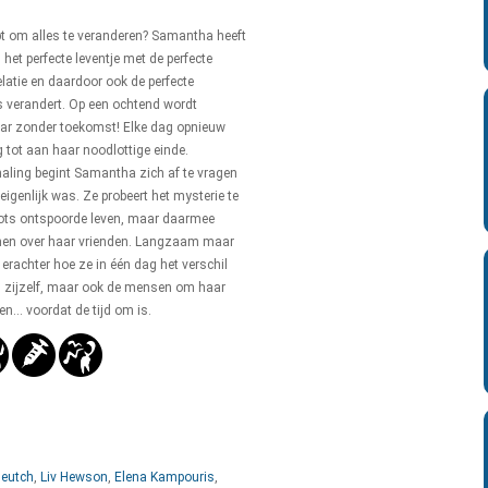
bt om alles te veranderen? Samantha heeft
 het perfecte leventje met de perfecte
elatie en daardoor ook de perfecte
s verandert. Op een ochtend wordt
r zonder toekomst! Elke dag opnieuw
g tot aan haar noodlottige einde.
aling begint Samantha zich af te vragen
eigenlijk was. Ze probeert het mysterie te
lots ontspoorde leven, maar daarmee
men over haar vrienden. Langzaam maar
rachter hoe ze in één dag het verschil
n zijzelf, maar ook de mensen om haar
... voordat de tijd om is.
Deutch
,
Liv Hewson
,
Elena Kampouris
,