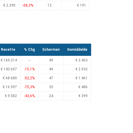
€ 2.290
-68,3%
12
€ 191
Recette
% Chg
Schermen
Gemiddelde
€ 169.214
--
49
€ 3.453
€ 143.657
-15,1%
49
€ 2.932
€ 68.680
-52,2%
47
€ 1.461
€ 16.997
-75,3%
35
€ 486
€ 9.582
-43,6%
24
€ 399