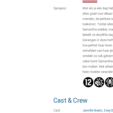
Synopsis:
Wat als je één dag he
alles goed voor elkaar:
vrienden, de perfecte r
toekomst. Totdat alle
Samantha wakker, maa
beleeft ze dezelfde da
Gevangen in deze herh
hoe perfect haar leven 
ontrafelen van haar p
ontdekt ze ook gehei
zeker komt Samantha e
kan maken. Niet allee
heen moeten veranderen
Cast & Crew
Cast:
Jennifer Beals
,
Zoey 