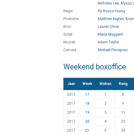
Nicholas Lea
,
Alyssa 
Regie:
Ry Russo-Young
Productie:
Matthew Kaplan
,
Bria
Bron:
Lauren Oliver
Script:
Maria Maggenti
Muziek:
Adam Taylor
Camera:
Michael Fimognari
Weekend boxoffice
Jaar
Week
Weken
Rang
2017
17
1
8
2017
18
2
9
2017
19
3
11
2017
20
4
20
2017
21
5
28