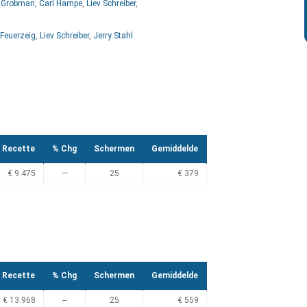
i Grobman
,
Carl Hampe
,
Liev Schreiber
,
 Feuerzeig
,
Liev Schreiber
,
Jerry Stahl
Recette
% Chg
Schermen
Gemiddelde
€ 9.475
—
25
€ 379
Recette
% Chg
Schermen
Gemiddelde
€ 13.968
--
25
€ 559