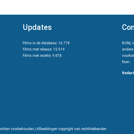
Updates
Con
Films in de database: 16.778
BONL is
Films met release: 15.519
andere 
Films met recette: 9.878
voorkom
fixen.
Redact
rechten voorbehouden | Afbeeldingen copyright van rechthebbenden