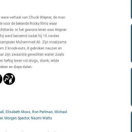
et ware verhaal van Chuck Wepner, de man
mde voor de bekende Rocky films waar
schitterde. In het gewone leven was Wepner
ij werd beroemd nadat hij 15 rondes
skampioen Muhammed Ali. Zijn moeizame
hem 2 knock-outs, 8 gebroken neuzen en
ar zijn zwaarste gevechten waren zoals
en heftig leven vol drugs, drank, wilde
eken en diepe dalen.
all
,
Elisabeth Moss
,
Ron Perlman
,
Michael
er
,
Morgan Spector
,
Naomi Watts