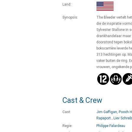
Land:
Synopsis:
The Bleeder vertelt h
die de inspiratie vor
Sylvester Stallone in 
drankhandelaar maar h
doorstond tegen bok
bokscarrière leverde 
313 hechtingen op. Ma
vaker buiten de ring. E
vrouwen, ongekende pi
Cast & Crew
Cast:
Jim Gaffigan
,
Pooch H
Rapaport
,
Liev Schreib
Regie:
Philippe Falardeau