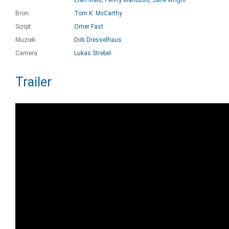
Etan Ilfeld
,
Penny Mancuso
,
Jane Wright
Bron:
Tom K. McCarthy
Script:
Omer Fast
Muziek:
Dirk Dresselhaus
Camera:
Lukas Strebel
Trailer