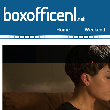
boxofficenl
.net
Home
Weekend