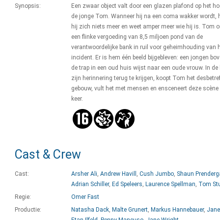
Synopsis:
Een zwaar object valt door een glazen plafond op het h
de jonge Tom. Wanneer hij na een coma wakker wordt, h
hij zich niets meer en weet amper meer wie hij is. Tom 
een flinke vergoeding van 8,5 miljoen pond van de
verantwoordelijke bank in ruil voor geheimhouding van 
incident. Er is hem één beeld bijgebleven: een jongen bo
de trap in een oud huis wijst naar een oude vrouw. In de
zijn herinnering terug te krijgen, koopt Tom het desbetr
gebouw, vult het met mensen en ensceneert deze scène 
keer.
Cast & Crew
Cast:
Arsher Ali
,
Andrew Havill
,
Cush Jumbo
,
Shaun Prenderg
Adrian Schiller
,
Ed Speleers
,
Laurence Spellman
,
Tom Stu
Regie:
Omer Fast
Productie:
Natasha Dack
,
Malte Grunert
,
Markus Hannebauer
,
Jane