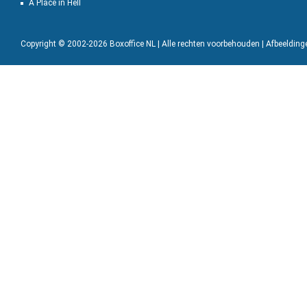
A Place in Hell
Copyright © 2002-2026 Boxoffice NL | Alle rechten voorbehouden | Afbeeldin