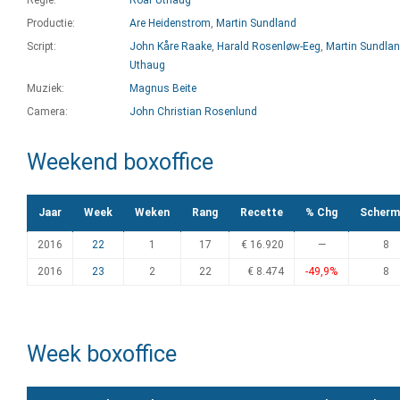
Regie:
Roar Uthaug
Productie:
Are Heidenstrom
,
Martin Sundland
Script:
John Kåre Raake
,
Harald Rosenløw-Eeg
,
Martin Sundla
Uthaug
Muziek:
Magnus Beite
Camera:
John Christian Rosenlund
Weekend boxoffice
Jaar
Week
Weken
Rang
Recette
% Chg
Scherm
2016
22
1
17
€ 16.920
—
8
2016
23
2
22
€ 8.474
-49,9%
8
Week boxoffice