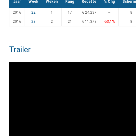
Jaar
Week
Weken
Rang
Recette
% Chg
Scherm
2016
22
1
17
€ 24.237
--
8
2016
23
2
21
€ 11.378
-53,1%
8
Trailer