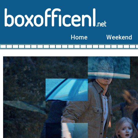
boxofficenl
.net
Home
Weekend