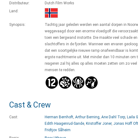
Distributeur:
Dutch Film Works
Land:
Synopsis:
Tachtig jaar geleden werden een aantal dorpen in Noor
weggevaagd door een enorme vloedgolf die veroorzaakt
toen een bergwand instortte. Die maakte veel schade en
slachtoffers in de fjorden. Wanneer een ervaren geoloo
dat een soortgelijke nieuwe ramp onafwendbaar is komt
ergste nachtmerrie uit. Met minder dan 10 minuten om 
reageren zal hij alles op alles moeten zetten om zo veel
mensen te redden.
Cast & Crew
Cast:
Herman Bernhoft
,
Arthur Berning
,
Ane Dahl Torp
,
Laila 
Edith Haagenrud-Sande
,
Kristoffer Joner
,
Jonas Hoff Of
Fridtjov Såheim