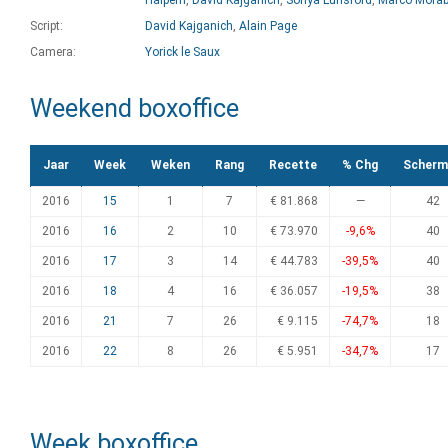
Halpern
,
David Kajganich
,
Sonya Lunsford
,
Marco Morab
Script:
David Kajganich
,
Alain Page
Camera:
Yorick le Saux
Weekend boxoffice
Jaar
Week
Weken
Rang
Recette
% Chg
Scherm
2016
15
1
7
€ 81.868
—
42
2016
16
2
10
€ 73.970
-9,6%
40
2016
17
3
14
€ 44.783
-39,5%
40
2016
18
4
16
€ 36.057
-19,5%
38
2016
21
7
26
€ 9.115
-74,7%
18
2016
22
8
26
€ 5.951
-34,7%
17
Week boxoffice