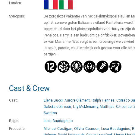
Landen:
Synopsis:
De zorgeloze vakantie van het celebritykoppel Paul en M
op het zonovergoten Italiaanse eiland Pantelleria wordt
opgeschud door het plotse opduiken van Harry en zijn d
Penelope. Harry is een luidruchtige driftkikker. Bovendien 
ex van Marianne. Wat volgt is een broeierige wervelwind
jaloezie, passie, en uiteindelijk ook gevaar voor alle bet
partijen...
Cast & Crew
Cast:
Elena Bucci
,
Aurore Clément
,
Ralph Fiennes
,
Corrado Gu
Dakota Johnson
,
Lily McMenamy
,
Matthias Schoenaert
Swinton
Regie:
Luca Guadagnino
Productie:
Michael Costigan
,
Olivier Courson
,
Luca Guadagnino
,
R