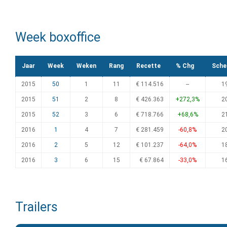
Week boxoffice
Jaar
Week
Weken
Rang
Recette
% Chg
Sche
2015
50
1
11
€ 114.516
--
1
2015
51
2
8
€ 426.363
+272,3%
2
2015
52
3
6
€ 718.766
+68,6%
2
2016
1
4
7
€ 281.459
-60,8%
2
2016
2
5
12
€ 101.237
-64,0%
1
2016
3
6
15
€ 67.864
-33,0%
1
Trailers