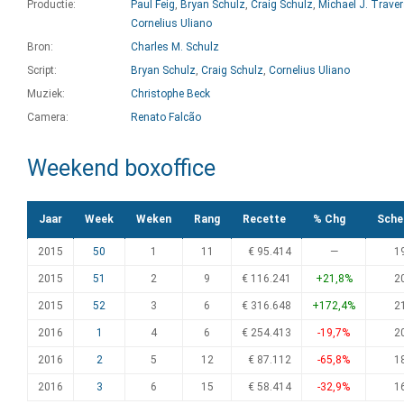
Productie:
Paul Feig
,
Bryan Schulz
,
Craig Schulz
,
Michael J. Trave
Cornelius Uliano
Bron:
Charles M. Schulz
Script:
Bryan Schulz
,
Craig Schulz
,
Cornelius Uliano
Muziek:
Christophe Beck
Camera:
Renato Falcão
Weekend boxoffice
Jaar
Week
Weken
Rang
Recette
% Chg
Sche
2015
50
1
11
€ 95.414
—
1
2015
51
2
9
€ 116.241
+21,8%
2
2015
52
3
6
€ 316.648
+172,4%
2
2016
1
4
6
€ 254.413
-19,7%
2
2016
2
5
12
€ 87.112
-65,8%
1
2016
3
6
15
€ 58.414
-32,9%
1