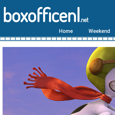
boxofficenl
.net
Home
Weekend