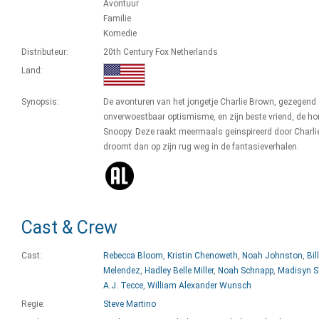
Avontuur
Familie
Komedie
Distributeur:
20th Century Fox Netherlands
Land:
Synopsis:
De avonturen van het jongetje Charlie Brown, gezegend
onverwoestbaar optismisme, en zijn beste vriend, de h
Snoopy. Deze raakt meermaals geinspireerd door Charli
droomt dan op zijn rug weg in de fantasieverhalen.
Cast & Crew
Cast:
Rebecca Bloom
,
Kristin Chenoweth
,
Noah Johnston
,
Bill
Melendez
,
Hadley Belle Miller
,
Noah Schnapp
,
Madisyn 
A.J. Tecce
,
William Alexander Wunsch
Regie:
Steve Martino