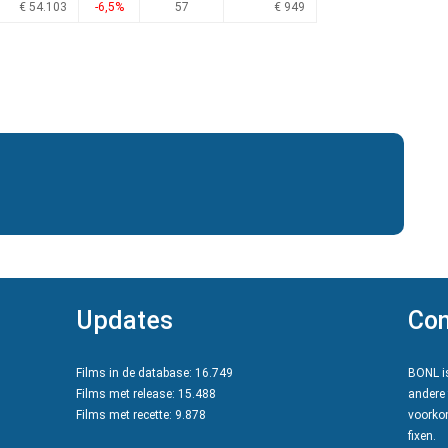
€ 54.103
-6,5%
57
€ 949
Updates
Con
Films in de database: 16.749
BONL is
Films met release: 15.488
andere 
Films met recette: 9.878
voorkom
fixen.