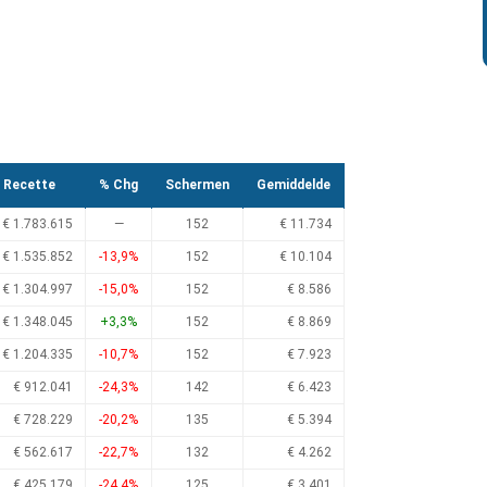
Recette
% Chg
Schermen
Gemiddelde
€ 1.783.615
—
152
€ 11.734
€ 1.535.852
-13,9%
152
€ 10.104
€ 1.304.997
-15,0%
152
€ 8.586
€ 1.348.045
+3,3%
152
€ 8.869
€ 1.204.335
-10,7%
152
€ 7.923
€ 912.041
-24,3%
142
€ 6.423
€ 728.229
-20,2%
135
€ 5.394
€ 562.617
-22,7%
132
€ 4.262
€ 425.179
-24,4%
125
€ 3.401