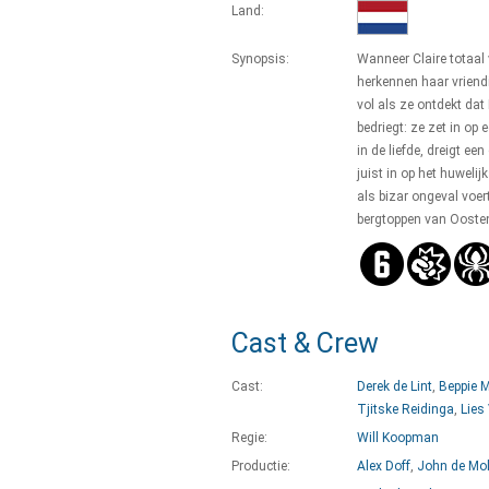
Land:
Synopsis:
Wanneer Claire totaal
herkennen haar vriend
vol als ze ontdekt dat
bedriegt: ze zet in op
in de liefde, dreigt ee
juist in op het huweli
als bizar ongeval voe
bergtoppen van Oosten
Cast & Crew
Cast:
Derek de Lint
,
Beppie 
Tjitske Reidinga
,
Lies
Regie:
Will Koopman
Productie:
Alex Doff
,
John de Mo