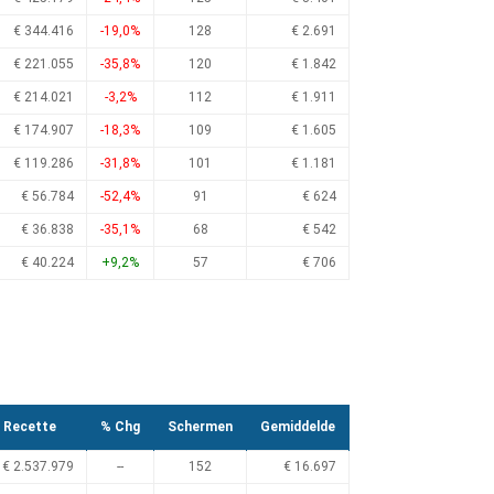
€ 344.416
-19,0%
128
€ 2.691
€ 221.055
-35,8%
120
€ 1.842
€ 214.021
-3,2%
112
€ 1.911
€ 174.907
-18,3%
109
€ 1.605
€ 119.286
-31,8%
101
€ 1.181
€ 56.784
-52,4%
91
€ 624
€ 36.838
-35,1%
68
€ 542
€ 40.224
+9,2%
57
€ 706
Recette
% Chg
Schermen
Gemiddelde
€ 2.537.979
--
152
€ 16.697