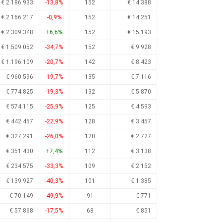
€ 2.186.933
-13,8%
152
€ 14.388
€ 2.166.217
-0,9%
152
€ 14.251
€ 2.309.348
+6,6%
152
€ 15.193
€ 1.509.052
-34,7%
152
€ 9.928
€ 1.196.109
-20,7%
142
€ 8.423
€ 960.596
-19,7%
135
€ 7.116
€ 774.825
-19,3%
132
€ 5.870
€ 574.115
-25,9%
125
€ 4.593
€ 442.457
-22,9%
128
€ 3.457
€ 327.291
-26,0%
120
€ 2.727
€ 351.430
+7,4%
112
€ 3.138
€ 234.575
-33,3%
109
€ 2.152
€ 139.927
-40,3%
101
€ 1.385
€ 70.149
-49,9%
91
€ 771
€ 57.868
-17,5%
68
€ 851