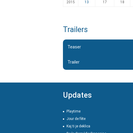
2015
13
17
18
Trailers
Teaser
Trailer
Updates
Playtime
Jour de fête
Kaj ti je deklica