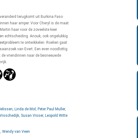
 veranderd terugkomt uit Burkina Faso
innen haar amper. Voor Cheryl is de maat
 Martin haar voor de zoveelste keer
 een echtscheiding. Anouk, ook ongelukkig
n eetprobleem te ontwikkelen. Roelien gaat
jksaanzoek van Evert. Een even noodlottig
rt de vriendinnen naar de besneeuwde
rijk.
Melissen
,
Linda de Mol
,
Peter Paul Muller
,
 Visschedijk
,
Susan Visser
,
Leopold Witte
l
,
Wendy van Veen