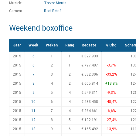
Muziek:
Trevor Morris
Camera:
Roel Reiné
Weekend boxoffice
Jaar
Week
Weken
Rang
Recette
% Chg
Scher
2015
5
1
1
€ 827.933
—
13
2015
6
2
1
€ 797.407
-3,7%
13
2015
7
3
2
€ 532.306
-33,2%
12
2015
8
4
2
€ 605.814
+13,8%
12
2015
9
5
4
€ 549.311
-9,3%
12
2015
10
6
4
€ 283.458
-48,4%
12
2015
11
7
4
€ 264.661
-6,6%
12
2015
12
8
5
€ 192.191
-27,4%
12
2015
13
9
6
€ 165.492
-13,9%
11