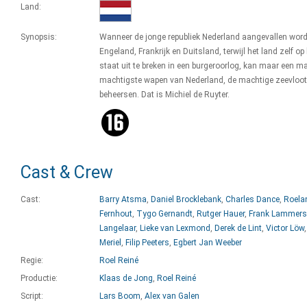
Land:
Synopsis:
Wanneer de jonge republiek Nederland aangevallen word
Engeland, Frankrijk en Duitsland, terwijl het land zelf op
staat uit te breken in een burgeroorlog, kan maar een m
machtigste wapen van Nederland, de machtige zeevloot
beheersen. Dat is Michiel de Ruyter.
Cast & Crew
Cast:
Barry Atsma
,
Daniel Brocklebank
,
Charles Dance
,
Roela
Fernhout
,
Tygo Gernandt
,
Rutger Hauer
,
Frank Lammers
Langelaar
,
Lieke van Lexmond
,
Derek de Lint
,
Victor Löw
Meriel
,
Filip Peeters
,
Egbert Jan Weeber
Regie:
Roel Reiné
Productie:
Klaas de Jong
,
Roel Reiné
Script:
Lars Boom
,
Alex van Galen