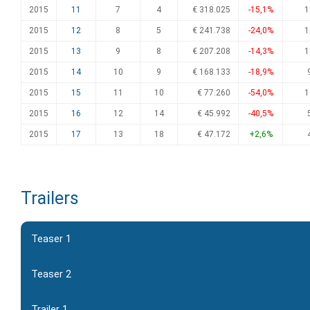
2015
11
7
4
€ 318.025
-15,1%
1
2015
12
8
5
€ 241.738
-24,0%
1
2015
13
9
8
€ 207.208
-14,3%
1
2015
14
10
9
€ 168.133
-18,9%
2015
15
11
10
€ 77.260
-54,0%
1
2015
16
12
14
€ 45.992
-40,5%
2015
17
13
18
€ 47.172
+2,6%
Trailers
Teaser 1
Teaser 2
Trailer 1