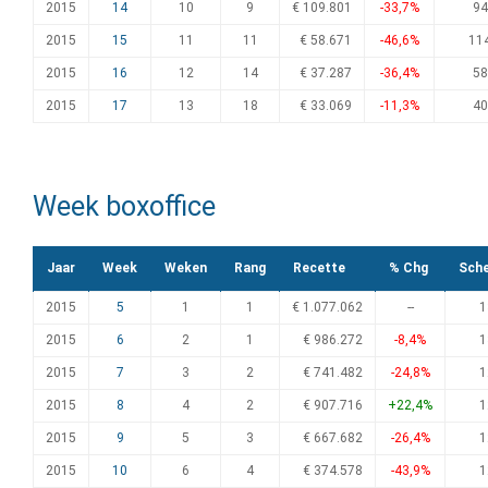
2015
14
10
9
€ 109.801
-33,7%
94
2015
15
11
11
€ 58.671
-46,6%
11
2015
16
12
14
€ 37.287
-36,4%
58
2015
17
13
18
€ 33.069
-11,3%
40
Week boxoffice
Jaar
Week
Weken
Rang
Recette
% Chg
Sch
2015
5
1
1
€ 1.077.062
--
1
2015
6
2
1
€ 986.272
-8,4%
1
2015
7
3
2
€ 741.482
-24,8%
1
2015
8
4
2
€ 907.716
+22,4%
1
2015
9
5
3
€ 667.682
-26,4%
1
2015
10
6
4
€ 374.578
-43,9%
1