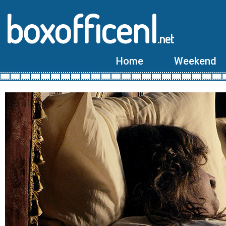
boxofficenl
.net
Home
Weekend