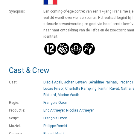
Synopsis:
Een coming-of-age portret van een 17-jarig Frans meisje
verteld wordt over vier seizoenen. Het verhaal begint bij 
seksuele bewustwording en gaat via haar 'eerste keer' v
naar haar ontdekking van de liefde en de zoektocht naa
identiteit.
Cast & Crew
Cast:
Djédjé Apali
,
Johan Leysen
,
Géraldine Pailhas
,
Frédéric P
Lucas Prisor
,
Charlotte Rampling
,
Fantin Ravat
,
Nathali
Richard
,
Marine Vacth
Regie:
François Ozon
Productie:
Eric Altmeyer
,
Nicolas Altmeyer
Script:
François Ozon
Muziek:
Philippe Rombi
Camera:
Pascal Marti