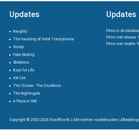
Updates
Updates
Films in de databa
Naughty
Films met release:
The Haunting of Hotel Transylvania
Films met recette: 
Snoop
Fake Skating
Skeletons
Boys for Life
Get Lite
The Chosen: The Crucifixion
The Nightingale
A Place in Hell
Copyright © 2002-2026 Boxoffice NL | Alle rechten voorbehouden | Afbeeldin