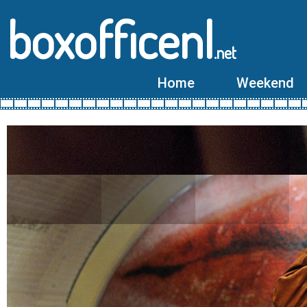
boxofficenl
.net
Home
Weekend