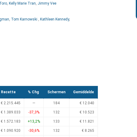
 Toro
,
Kelly Marie Tran
,
Jimmy Vee
rgman
,
Tom Karnowski
,
Kathleen Kennedy
,
Recette
% Chg
Schermen
Gemiddelde
€ 2.215.445
—
184
€ 12.040
€ 1.389.033
-37,3%
132
€ 10.523
€ 1.572.183
+13,2%
133
€ 11.821
€ 1.090.920
-30,6%
132
€ 8.265