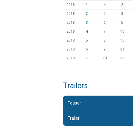
2018
1
4
2
2018
2
5
3
2018
3
6
5
2018
4
7
10
2018
5
8
15
2018
6
9
21
2018
7
10
28
Trailers
Teaser
Trailer