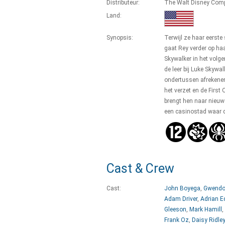
Distributeur:
The Walt Disney Com
Land:
Synopsis:
Terwijl ze haar eerste
gaat Rey verder op haa
Skywalker in het volg
de leer bij Luke Skyw
ondertussen afrekenen
het verzet en de First 
brengt hen naar nieuwe
een casinostad waar d
Cast & Crew
Cast:
John Boyega
,
Gwendol
Adam Driver
,
Adrian 
Gleeson
,
Mark Hamill
,
Frank Oz
,
Daisy Ridley