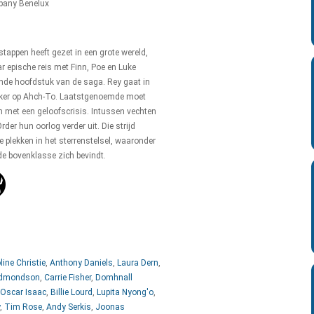
pany Benelux
 stappen heeft gezet in een grote wereld,
r epische reis met Finn, Poe en Luke
ende hoofdstuk van de saga. Rey gaat in
alker op Ahch-To. Laatstgenoemde moet
 met een geloofscrisis. Intussen vechten
Order hun oorlog verder uit. Die strijd
 plekken in het sterrenstelsel, waaronder
e bovenklasse zich bevindt.
ine Christie
,
Anthony Daniels
,
Laura Dern
,
Edmondson
,
Carrie Fisher
,
Domhnall
Oscar Isaac
,
Billie Lourd
,
Lupita Nyong'o
,
,
Tim Rose
,
Andy Serkis
,
Joonas