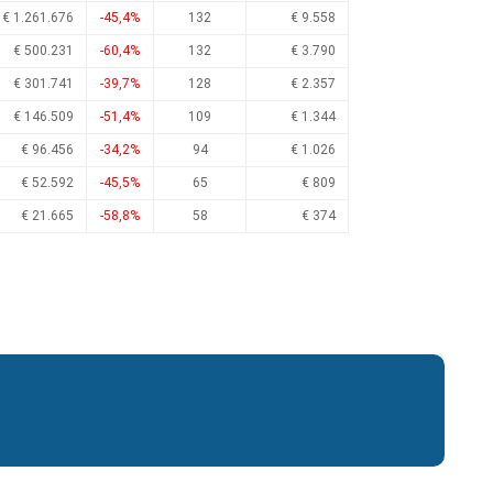
€ 1.261.676
-45,4%
132
€ 9.558
€ 500.231
-60,4%
132
€ 3.790
€ 301.741
-39,7%
128
€ 2.357
€ 146.509
-51,4%
109
€ 1.344
€ 96.456
-34,2%
94
€ 1.026
€ 52.592
-45,5%
65
€ 809
€ 21.665
-58,8%
58
€ 374