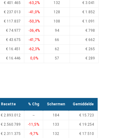
€ 401.465
-63,2%
132
€ 3.041
€ 237.013
-41,0%
128
€ 1.852
€ 117.837
-50,3%
108
€ 1.091
€ 74.977
-36,4%
94
€ 798
€ 43.675
-41,7%
66
€ 662
€ 16.451
-62,3%
62
€ 265
€ 16.446
0,0%
57
€ 289
Recette
% Chg
Schermen
Gemiddelde
€ 2.893.012
--
184
€ 15.723
€ 2.560.789
-11,5%
133
€ 19.254
€ 2.311.375
-9,7%
132
€ 17.510