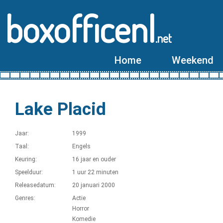
boxofficenl
.net
Home
Weekend
Lake Placid
Jaar:
1999
Taal:
Engels
Keuring:
16 jaar en ouder
Speelduur:
1 uur 22 minuten
Releasedatum:
20 januari 2000
Genres:
Actie
Horror
Komedie