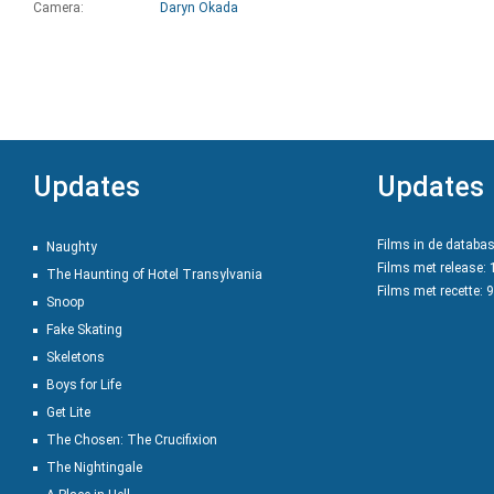
Camera:
Daryn Okada
Updates
Updates
Films in de databa
Naughty
Films met release:
The Haunting of Hotel Transylvania
Films met recette: 
Snoop
Fake Skating
Skeletons
Boys for Life
Get Lite
The Chosen: The Crucifixion
The Nightingale