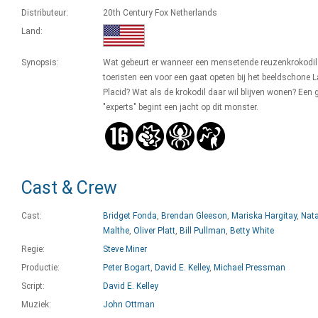
Distributeur:
20th Century Fox Netherlands
Land:
Synopsis:
Wat gebeurt er wanneer een mensetende reuzenkrokodil
toeristen een voor een gaat opeten bij het beeldschone 
Placid? Wat als de krokodil daar wil blijven wonen? Een 
"experts" begint een jacht op dit monster.
Cast & Crew
Cast:
Bridget Fonda
,
Brendan Gleeson
,
Mariska Hargitay
,
Nat
Malthe
,
Oliver Platt
,
Bill Pullman
,
Betty White
Regie:
Steve Miner
Productie:
Peter Bogart
,
David E. Kelley
,
Michael Pressman
Script:
David E. Kelley
Muziek:
John Ottman