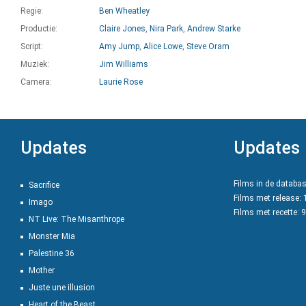
Regie:
Ben Wheatley
Productie:
Claire Jones
,
Nira Park
,
Andrew Starke
Script:
Amy Jump
,
Alice Lowe
,
Steve Oram
Muziek:
Jim Williams
Camera:
Laurie Rose
Updates
Updates
Films in de databa
Sacrifice
Films met release:
Imago
Films met recette: 
NT Live: The Misanthrope
Monster Mia
Palestine 36
Mother
Juste une illusion
Heart of the Beast