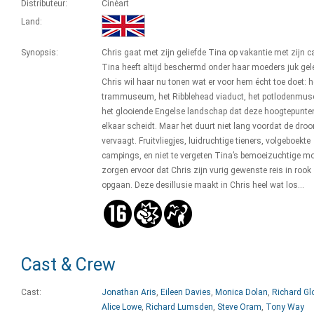
Distributeur:
Cinéart
Land:
Synopsis:
Chris gaat met zijn geliefde Tina op vakantie met zijn c
Tina heeft altijd beschermd onder haar moeders juk gel
Chris wil haar nu tonen wat er voor hem écht toe doet: h
trammuseum, het Ribblehead viaduct, het potlodenmu
het glooiende Engelse landschap dat deze hoogtepunte
elkaar scheidt. Maar het duurt niet lang voordat de dro
vervaagt. Fruitvliegjes, luidruchtige tieners, volgeboekte
campings, en niet te vergeten Tina’s bemoeizuchtige mo
zorgen ervoor dat Chris zijn vurig gewenste reis in rook 
opgaan. Deze desillusie maakt in Chris heel wat los...
Cast & Crew
Cast:
Jonathan Aris
,
Eileen Davies
,
Monica Dolan
,
Richard Gl
Alice Lowe
,
Richard Lumsden
,
Steve Oram
,
Tony Way