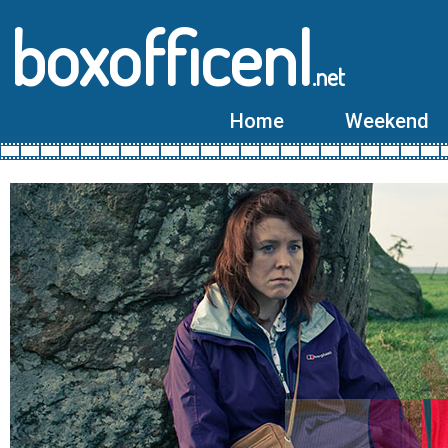
boxofficenl
.net
Home
Weekend