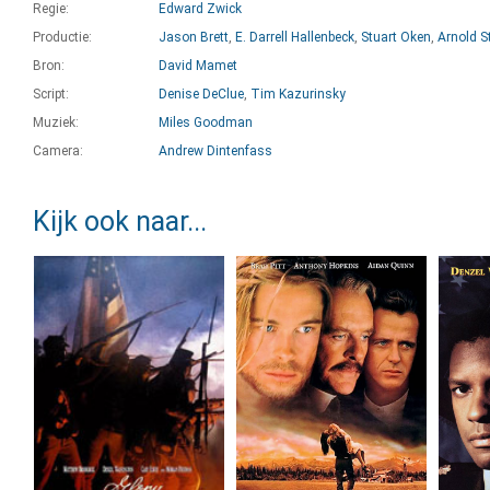
Regie:
Edward Zwick
Productie:
Jason Brett
,
E. Darrell Hallenbeck
,
Stuart Oken
,
Arnold St
Bron:
David Mamet
Script:
Denise DeClue
,
Tim Kazurinsky
Muziek:
Miles Goodman
Camera:
Andrew Dintenfass
Kijk ook naar...