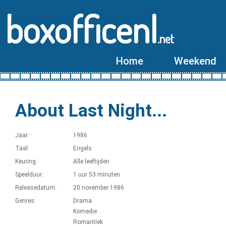
boxofficenl
.net
Home
Weekend
About Last Night...
Jaar:
1986
Taal:
Engels
Keuring:
Alle leeftijden
Speelduur:
1 uur 53 minuten
Releasedatum:
20 november 1986
Genres:
Drama
Komedie
Romantiek