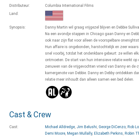
Distributeur:
Columbia International Films
Land:
Synopsis:
Danny Martin wil graag vrijgezel blijven en Debbie Sulliv
Na een avondje stappen in Chicago gaan Danny en Debb
ook naar zijn flat voor alleen de voorspelbare onenights
Hun affaire is ongebonden, harstochtelijk en zeer waarsc
snel voorbij, totdat het ondenkbare gebeurt: ze willen el
ontmoeten. De start van hun intensieve relatie werkt op 
zenuwen van de vrijgevochten vriend van Danny en de c
kamergenote van Debbie. Danny en Debby ontdekken da
relatie meer inhoudt dan alleen samen een bed delen.
Cast & Crew
Cast:
Michael Alldredge
,
Jim Belushi
,
George DiCenzo
,
Rob L
Demi Moore
,
Megan Mullally
,
Elizabeth Perkins
,
Robin 