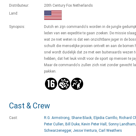
Distributeur:
20th Century Fox Netherlands
Land:
Synopsis:
Dutch en zijn commando's worden in de jungle gedump
leden van een expeditie te gaan zoeken. De missie slaa
wat ze niet weten is dat een onzichtbare jager in de bos
schuilt die menselijke prooien ontvelt en aan de bomen 
snel wordt duidelijk dat ze met een buitenaards wezen 
hebben, dat het leuk vindt voor de sport op mensen te ja
Maar de commando's zullen zich niet zonder gevecht la
pakken.
Cast & Crew
Cast:
R.G. Armstrong
,
Shane Black
,
Elpidia Carrillo
,
Richard C
Peter Cullen
,
Bill Duke
,
Kevin Peter Hall
,
Sonny Landham
Schwarzenegger
,
Jesse Ventura
,
Carl Weathers