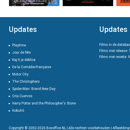
Updates
Updates
Films in de databa
Playtime
Films met release:
Jour de fête
Films met recette: 
Kaj ti je deklica
De la Comédie-Française
Motor City
The Christophers
Spider-Man: Brand New Day
Cría Cuervos
Harry Potter and the Philosopher's Stone
Kokuhô
Copyright © 2002-2026 Boxoffice NL | Alle rechten voorbehouden | Afbeeldin