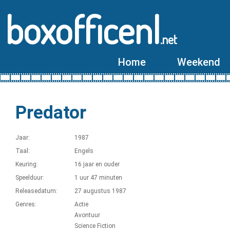
boxofficenl
.net
Home
Weekend
Predator
Jaar:
1987
Taal:
Engels
Keuring:
16 jaar en ouder
Speelduur:
1 uur 47 minuten
Releasedatum:
27 augustus 1987
Genres:
Actie
Avontuur
Science Fiction