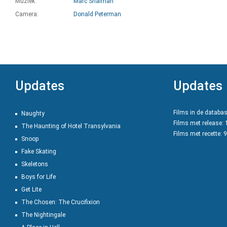
Muziek:
Marc Shaiman
Camera:
Donald Peterman
Updates
Updates
Films in de databa
Naughty
Films met release:
The Haunting of Hotel Transylvania
Films met recette: 
Snoop
Fake Skating
Skeletons
Boys for Life
Get Lite
The Chosen: The Crucifixion
The Nightingale