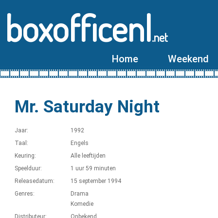
boxofficenl
.net
Home
Weekend
Mr. Saturday Night
Jaar:
1992
Taal:
Engels
Keuring:
Alle leeftijden
Speelduur:
1 uur 59 minuten
Releasedatum:
15 september 1994
Genres:
Drama
Komedie
Distributeur:
Onbekend