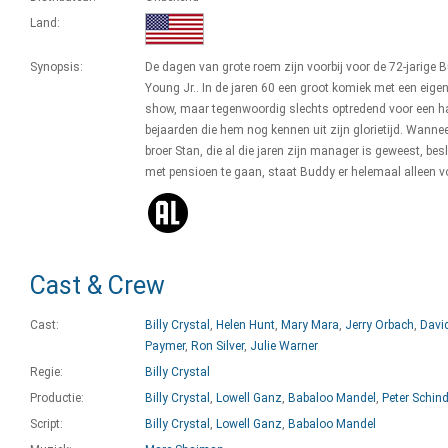
Land:
Synopsis:
De dagen van grote roem zijn voorbij voor de 72-jarige 
Young Jr.. In de jaren 60 een groot komiek met een eige
show, maar tegenwoordig slechts optredend voor een h
bejaarden die hem nog kennen uit zijn glorietijd. Wannee
broer Stan, die al die jaren zijn manager is geweest, bes
met pensioen te gaan, staat Buddy er helemaal alleen v
Cast & Crew
Cast:
Billy Crystal
,
Helen Hunt
,
Mary Mara
,
Jerry Orbach
,
Davi
Paymer
,
Ron Silver
,
Julie Warner
Regie:
Billy Crystal
Productie:
Billy Crystal
,
Lowell Ganz
,
Babaloo Mandel
,
Peter Schind
Script:
Billy Crystal
,
Lowell Ganz
,
Babaloo Mandel