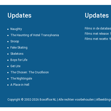
Updates
Updates
Films in de databa
Naughty
Films met release:
The Haunting of Hotel Transylvania
Films met recette: 
Snoop
Fake Skating
Skeletons
Boys for Life
Get Lite
The Chosen: The Crucifixion
The Nightingale
A Place in Hell
Copyright © 2002-2026 Boxoffice NL | Alle rechten voorbehouden | Afbeeldin