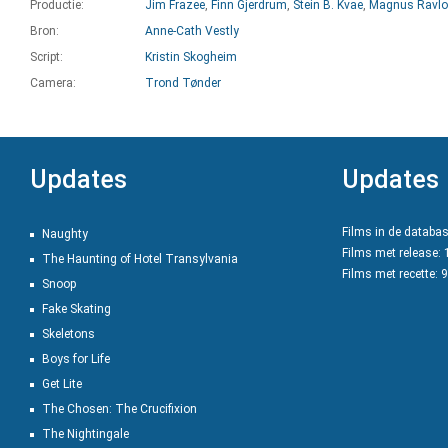
Productie:
Jim Frazee
,
Finn Gjerdrum
,
Stein B. Kvae
,
Magnus Ravlo
Bron:
Anne-Cath Vestly
Script:
Kristin Skogheim
Camera:
Trond Tønder
Updates
Updates
Films in de databa
Naughty
Films met release:
The Haunting of Hotel Transylvania
Films met recette: 
Snoop
Fake Skating
Skeletons
Boys for Life
Get Lite
The Chosen: The Crucifixion
The Nightingale