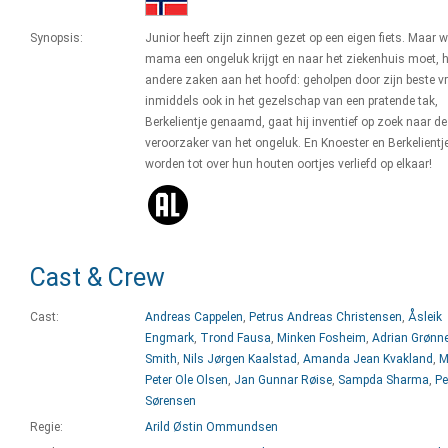
Synopsis:
Junior heeft zijn zinnen gezet op een eigen fiets. Maar 
mama een ongeluk krijgt en naar het ziekenhuis moet, he
andere zaken aan het hoofd: geholpen door zijn beste vr
inmiddels ook in het gezelschap van een pratende tak,
Berkelientje genaamd, gaat hij inventief op zoek naar de
veroorzaker van het ongeluk. En Knoester en Berkelientje
worden tot over hun houten oortjes verliefd op elkaar!
Cast & Crew
Cast:
Andreas Cappelen
,
Petrus Andreas Christensen
,
Åsleik
Engmark
,
Trond Fausa
,
Minken Fosheim
,
Adrian Grønne
Smith
,
Nils Jørgen Kaalstad
,
Amanda Jean Kvakland
,
M
Peter Ole Olsen
,
Jan Gunnar Røise
,
Sampda Sharma
,
Pe
Sørensen
Regie:
Arild Østin Ommundsen