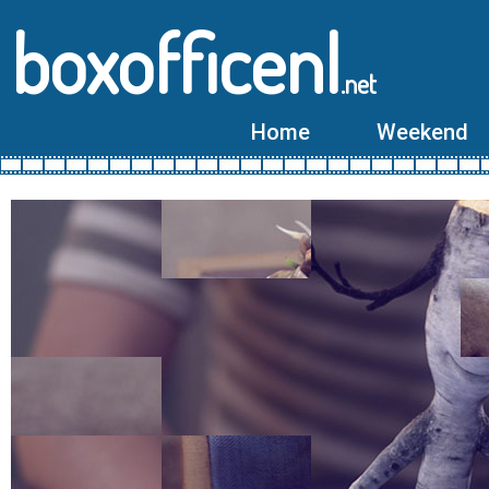
boxofficenl
.net
Home
Weekend