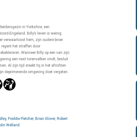
arbeidersgezin in Yorkshire, een
oord-Engeland. Billy’s leven is weinig
er verwaarloost hem, zijn oudere broer
regent het straffen door
ebakleraren. Wanneer Billy op een van zijn
eving een nest torenvalken vindt, besluit
n. Al zijn tijd steekt hij in het africhten
zijn deprimerende omgeving doet vergeten.
dley
,
Freddie Fletcher
,
Brian Glover
,
Robert
olin Welland