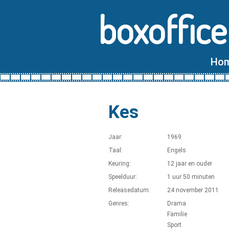
boxoffice
Ho
Kes
Jaar:
1969
Taal:
Engels
Keuring:
12 jaar en ouder
Speelduur:
1 uur 50 minuten
Releasedatum:
24 november 2011
Genres:
Drama
Familie
Sport