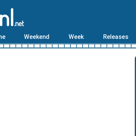
nl
.net
me
Weekend
Week
Releases