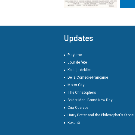
Updates
Playtime
Jour de fête
Kaj ti je deklica
De la Comédie-Française
Motor City
The Christophers
Spider-Man: Brand New Day
Cría Cuervos
Harry Potter and the Philosopher's Stone
Kokuhô