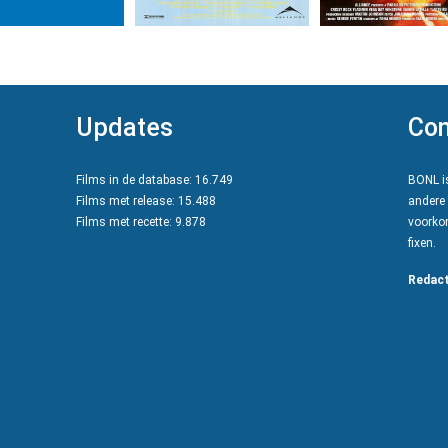
Updates
Con
Films in de database: 16.749
BONL is
Films met release: 15.488
andere 
Films met recette: 9.878
voorkom
fixen.
Redact