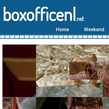
boxofficenl
.net
Home
Weekend