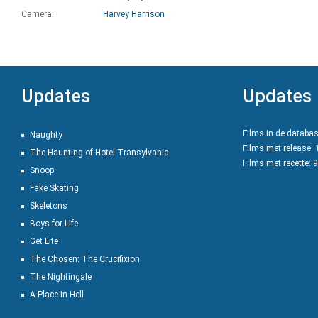
Camera:
Harvey Harrison
Updates
Updates
Films in de databa
Naughty
Films met release:
The Haunting of Hotel Transylvania
Films met recette: 
Snoop
Fake Skating
Skeletons
Boys for Life
Get Lite
The Chosen: The Crucifixion
The Nightingale
A Place in Hell