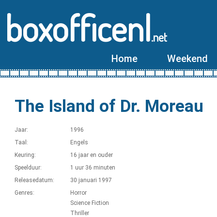
boxofficenl
.net
Home
Weekend
The Island of Dr. Moreau
Jaar:
1996
Taal:
Engels
Keuring:
16 jaar en ouder
Speelduur:
1 uur 36 minuten
Releasedatum:
30 januari 1997
Genres:
Horror
Science Fiction
Thriller