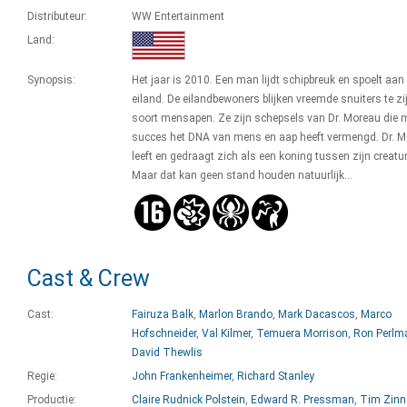
Distributeur:
WW Entertainment
Land:
Synopsis:
Het jaar is 2010. Een man lijdt schipbreuk en spoelt aan
eiland. De eilandbewoners blijken vreemde snuiters te zi
soort mensapen. Ze zijn schepsels van Dr. Moreau die 
succes het DNA van mens en aap heeft vermengd. Dr. 
leeft en gedraagt zich als een koning tussen zijn creatu
Maar dat kan geen stand houden natuurlijk...
Cast & Crew
Cast:
Fairuza Balk
,
Marlon Brando
,
Mark Dacascos
,
Marco
Hofschneider
,
Val Kilmer
,
Temuera Morrison
,
Ron Perlm
David Thewlis
Regie:
John Frankenheimer
,
Richard Stanley
Productie:
Claire Rudnick Polstein
,
Edward R. Pressman
,
Tim Zin