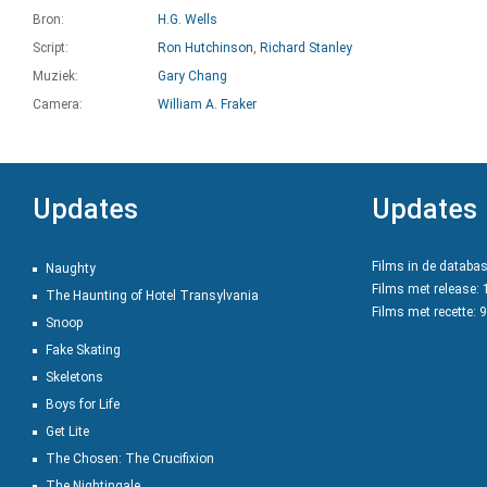
Bron:
H.G. Wells
Script:
Ron Hutchinson
,
Richard Stanley
Muziek:
Gary Chang
Camera:
William A. Fraker
Updates
Updates
Films in de databa
Naughty
Films met release:
The Haunting of Hotel Transylvania
Films met recette: 
Snoop
Fake Skating
Skeletons
Boys for Life
Get Lite
The Chosen: The Crucifixion
The Nightingale